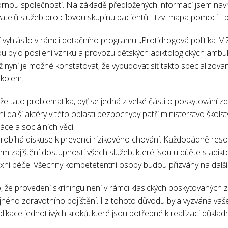
rnou společností. Na základě předložených informací jsem navr
telů služeb pro cílovou skupinu pacientů - tzv. mapa pomoci - p
í vyhlásilo v rámci dotačního programu „Protidrogová politika M
itou bylo posílení vzniku a provozu dětských adiktologických ambul
iž nyní je možné konstatovat, že vybudovat síť takto specializo
kolem.
e tato problematika, byť se jedná z velké části o poskytování zd
 další aktéry v této oblasti bezpochyby patří ministerstvo škols
ce a sociálních věcí.
obíhá diskuse k prevenci rizikového chování. Každopádně resort
m zajištění dostupnosti všech služeb, které jsou u dítěte s adi
xní péče. Všechny kompetetentní osoby budou přizvány na další
 že provedení skríningu není v rámci klasických poskytovaných 
ného zdravotního pojištění. I z tohoto důvodu byla vyzvána va
likace jednotlivých kroků, které jsou potřebné k realizaci důkladn