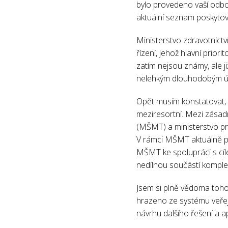
bylo provedeno vaší odbo
aktuální seznam poskytova
Ministerstvo zdravotnictv
řízení, jehož hlavní prior
zatím nejsou známy, ale j
nelehkým dlouhodobým ú
Opět musím konstatovat, ž
meziresortní. Mezi zásadní
(MŠMT) a ministerstvo prá
V rámci MŠMT aktuálně pr
MŠMT ke spolupráci s cíle
nedílnou součástí komple
Jsem si plně vědoma toho,
hrazeno ze systému veřej
návrhu dalšího řešení a ap