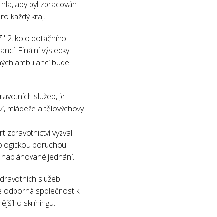
hla, aby byl zpracován
ro každý kraj.
Z" 2. kolo dotačního
ancí. Finální výsledky
vaných ambulancí bude
ravotních služeb, je
tví, mládeže a tělovýchovy
 zdravotnictví vyzval
ktologickou poruchou
 naplánované jednání.
zdravotních služeb
še odborná společnost k
ějšího skríningu.