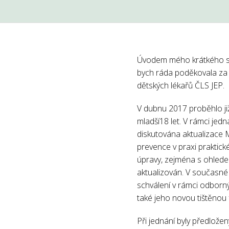
Úvodem mého krátkého sdě
bych ráda poděkovala za v
dětských lékařů ČLS JEP.
V dubnu 2017 proběhlo ji
mladší18 let. V rámci jed
diskutována aktualizace
prevence v praxi praktick
úpravy, zejména s ohlede
aktualizován. V současné
schválení v rámci odborn
také jeho novou tištěnou
Při jednání byly předlože