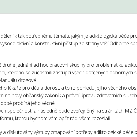
lení k tak potřebnému tématu, jakým je adiktologická péče pro 
ysoce aktivní a konstruktivní přístup ze strany vaší Odborné sp
ž druhé jednání ad hoc pracovní skupiny pro problematiku adikt
nání, kterého se zúčastnili zástupci všech dotčených odborných s
 Manuálu drogové
ého lékaře pro děti a dorost, a to i z pohledu jejího věcného obs
m na nový občanský zákoník a právní úpravu zdravotních služeb, 
 době probíhá jeho věcné
ých společností a následně bude zveřejněný na stránkách MZ Č
 formu, kterou bychom vám opět rádi všem rozeslali.
ny a diskutovány výstupy zmapování potřeby adiktologické péče pr