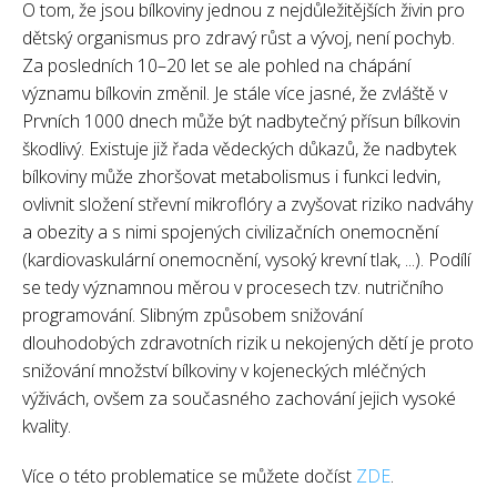
O tom, že jsou bílkoviny jednou z nejdůležitějších živin pro
dětský organismus pro zdravý růst a vývoj, není pochyb.
Za posledních 10–20 let se ale pohled na chápání
významu bílkovin změnil. Je stále více jasné, že zvláště v
Prvních 1000 dnech může být nadbytečný přísun bílkovin
škodlivý. Existuje již řada vědeckých důkazů, že nadbytek
bílkoviny může zhoršovat metabolismus i funkci ledvin,
ovlivnit složení střevní mikroflóry a zvyšovat riziko nadváhy
a obezity a s nimi spojených civilizačních onemocnění
(kardiovaskulární onemocnění, vysoký krevní tlak, ...). Podílí
se tedy významnou měrou v procesech tzv. nutričního
programování. Slibným způsobem snižování
dlouhodobých zdravotních rizik u nekojených dětí je proto
snižování množství bílkoviny v kojeneckých mléčných
výživách, ovšem za současného zachování jejich vysoké
kvality.
Více o této problematice se můžete dočíst
ZDE
.