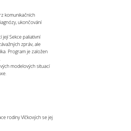
urz komunikačních
 diagnózy, ukončování
ejí Sekce paliativní
závažných zpráv, ale
íka. Program je založen
.
ových modelových situací
axe.
e rodiny Vlčkových se jej