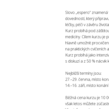
Slovo „espero“ znamená v
dovedností, který připrav
léčby, péči v závěru život
Kurz probíhá pod záštitou
medicíny. Cílem kurzu je
hlavně umožnit procvičení
na praktických cvičeních 
Kurz probíhá jako intenzi
s diskuzí a z 50 % nácvik
Nejbližší termíny jsou:
27.–29. června, místo kon
14.–16. září, místo konán
Běžná cena kurzu je 10 0
však letos můžete zúčastn