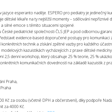
 jazyce esperanto naděje. ESPERO pro pediatry je jedinečný k
uje dětské lékaře na ty nejtěžší momenty – sdělování nepříznivé
a a silné emoce s těmito situacemi spojené.
 České pediatrické společnosti ČLS JEP a pod odbornou garancí j
 představit evidence-based doporučené postupy pro komunikaci 
 konkrétních technik a získání zpětné vazby pro každého účastn
a modelových kazuistikách vycházejících z praxe dětské medicíny
vní 2,5 denní workshop, který obsahuje 25 % teorie, 25 % ukázk
 konkrétních komunikačních dovedností na základě kazuistik z pr
ání Praha,
í Praha
00 Kč za osobu (včetně DPH a občerstvení), díky podpoře Nadac
it za 4000 Kč.