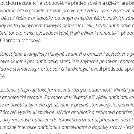
biotickou rezistencí je zodpovědné předepisování a užívání antib
voříme zde o globální hrozbě pro veřejné zdraví. Jsme zvyklí, ž
d dětství řešíme antibiotiky, od angín a nejrůznějších vnitřních zá
dy na to jak bychom takovým nemocem čelili, kdyby antibiotika p
ení tohoto rizika být zodpovědnější při užívání antibiotik?“
připom
ZÚ Barbora Macková.
ečnost Jana Evangelisty Purkyně se snaží o omezení zbytečného po
vní skupině pro antibiotika, která řeší zbytečné podávání antibiot
lad ve stomatologii, ortopedii či kardiologii,“
uvedl předseda spol
BA.
rezistenci přispívají také farmaceuti různých odborností. Kliničtí 
 antibiotické terapie. Farmaceuti v lékárně pří výdeji antibiotik k
že antibiotika by měla být užívána v přesně stanovených interval
ároveň vysvětlují správné užívání antibiotik a režimová opatřen
jí, díky možnosti nahlížení do lékového záznamu, případné intera
na možné interakce antibiotik s potravinami a doplňky stravy. Če