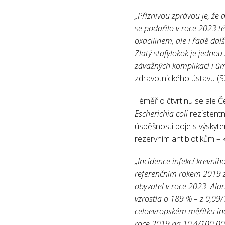
„Příznivou zprávou je, že
se podařilo v roce 2023 té
oxacilinem, ale i řadě da
Zlatý stafylokok je jednou
závažných komplikací i úm
zdravotnického ústavu 
Téměř o čtvrtinu se ale Če
Escherichia coli
rezistentn
úspěšnosti boje s výskyte
rezervním antibiotikům 
„Incidence infekcí krevního
referenčním rokem 2019 zv
obyvatel v roce 2023. Ala
vzrostla o 189 % – z 0,09
celoevropském měřítku inci
roce 2019 na 10,4/100 00