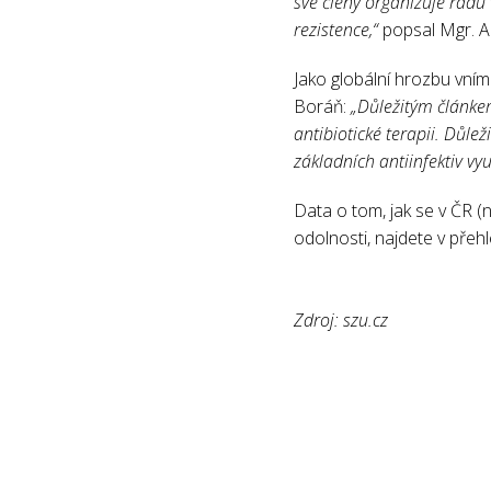
své členy organizuje řadu
rezistence,“
popsal Mgr. A
Jako globální hrozbu vním
Boráň:
„Důležitým článkem 
antibiotické terapii. Důle
základních antiinfektiv vy
Data o tom, jak se v ČR (ne
odolnosti, najdete v pře
Zdroj: szu.cz