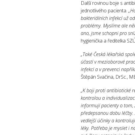
Další rovinou boje s anti
jednotlivého pacienta.
„Ho
bakteriálních infekcí už o
problémy. Myslíme ale něk
ano, jsme schopni pro sníž
hygienička a ředitelka S
„Také Česká lékařská spol
účastí v mezioborové praco
infekcí a v prevenci napřík
Štěpán Svačina, DrSc., M
„K boji proti antibiotické 
kontrolou a individualizací
informují pacienty o tom, 
předepsanou dobu léčby. Z
vedlejší účinky a kontrolu
léky. Potřeba je myslet i 