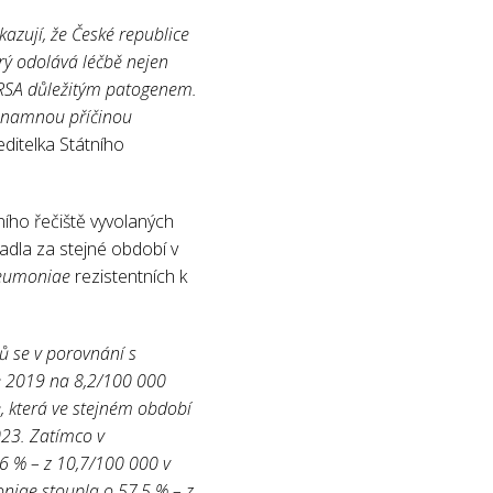
azují, že České republice
erý odolává léčbě nejen
 MRSA důležitým patogenem.
významnou příčinou
editelka Státního
ního řečiště vyvolaných
adla za stejné období v
neumoniae
rezistentních k
nů se v porovnání s
ce 2019 na 8,2/100 000
, která ve stejném období
023. Zatímco v
,6 % – z 10,7/100 000 v
niae stoupla o 57,5 % – z