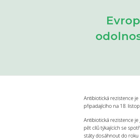
Evrop
odolnos
Antibiotická rezistence je
připadajícího na 18. listo
Antibiotická rezistence j
pět cílů týkajících se spo
státy dosáhnout do roku