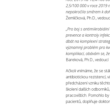
2,5/100 000 v roce 2019 n
nepokročila směrem k doh
Žemličková, Ph.D., vedouc
„Pro boj s antimikrobiální
prevence a kontroly infekc
dbát na komplexní strategi
významný problém pro kval
komplikací, obávám se, že
Bareková, Ph.D., vedoucí
Ačkoli vnímáme, že se stá
antibiotickou rezistencí
předcházení vzniku těchto
školení dalších odborníků
pracovištích. Pomohlo by
pacientů, doplňuje dokto