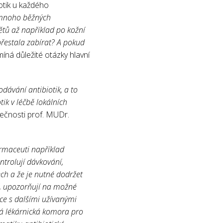
iotik u každého
e mnoho běžných
nětů až například po kožní
řestala zabírat? A pokud
íná důležité otázky hlavní
dávání antibiotik, a to
ik v léčbě lokálních
ečnosti prof. MUDr.
farmaceuti například
ontrolují dávkování,
ech a že je nutné dodržet
í, upozorňují na možné
kce s dalšími užívanými
ská lékárnická komora pro