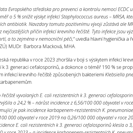
 data Evropského střediska pro prevenci a kontrolu nemocí ECDC uk
měř o 5 % snížit výskyt infekcí Staphylococcus aureus – MRSA, kt
lších antibiotik. Navzdory tomuto pozitivnímu vývoji zůstává ale
 z nejčastějších příčin infekcí krevního řečiště. Tyto infekce jsou 
rtí, a to zejména v nemocniční péči,“
uvedla hlavní hygienička a ř
(SZÚ) MUDr. Barbora Macková, MHA.
ská republika v roce 2023 zhoršila v boji s výskytem infekcí krev
í k 3. generaci cefalosporinů, a dokonce o téměř 190 % se prop
m infekcí krevního řečiště způsobených bakteriemi
Klebsiella p
– karbapenemům.
 řečiště vyvolaných E. coli rezistentních k 3. generaci cefalospori
ýšila o 24,2 % – nárůst incidence z 6,56/100 000 obyvatel v ro
rmující je pak incidence karbapenem-rezistentních K. pneumoniae
/100 000 obyvatel v roce 2019 na 0,26/100 000 obyvatel v roce 2
dence E. coli rezistentních k 3. generaci cefalosporinů klesla o 3
0 v roce 2023 – a incidence karbapenem-rezistentních K. pneumo