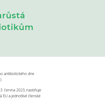
arůstá
biotikům
ého antibiotického dne
).
13. června 2023, nastiňuje
má EU a jednotlivé členské