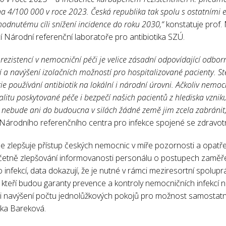
a 4/100 000 v roce 2023. Česká republika tak spolu s ostatními
odnutému cíli snížení incidence do roku 2030,“
konstatuje prof.
í Národní referenční laboratoře pro antibiotika SZÚ.
 rezistencí v nemocniční péči je velice zásadní odpovídající odbor
í a navýšení izolačních možností pro hospitalizované pacienty. Ste
e používání antibiotik na lokální i národní úrovni. Ačkoliv nemocn
itu poskytované péče i bezpečí našich pacientů z hlediska vzniku
 nebude ani do budoucna v silách žádné země jim zcela zabránit,
 Národního referenčního centra pro infekce spojené se zdravotn
le zlepšuje přístup českých nemocnic v míře pozornosti a opatř
, včetně zlepšování informovanosti personálu o postupech zamě
 infekcí, data dokazují, že je nutné v rámci meziresortní spolupr
, kteří budou garanty prevence a kontroly nemocničních infekcí n
 i navýšení počtu jednolůžkových pokojů pro možnost samostatn
rka Bareková.