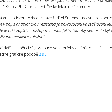
 vzdělávacích akcí, z nichž některé jsou zaměřeny právě na proble
leš Krebs, Ph.D., prezident České lékárnické komory.
á antibiotickou rezistenci také ředitel Státního ústavu pro kont
v boji s antibiotickou rezistencí je pokračování ve vzdělávání l
žité je také zajištění dostupných antiinfektiv tak, aby nemusela bý
užívána medikace záložní.“
)daří plnit pětici cílů týkajících se spotřeby antimikrobiálních lát
hledné grafické podobě
ZDE
.
Všechny články