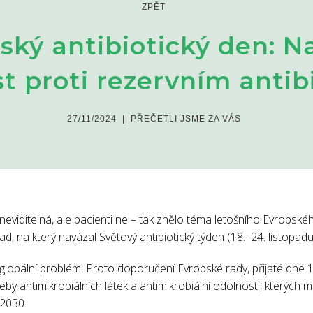
ZPĚT
ský antibiotický den: N
t proti rezervním anti
27/11/2024
|
PŘEČETLI JSME ZA VÁS
 neviditelná, ale pacienti ne – tak znělo téma letošního Evropsk
pad, na který navázal Světový antibiotický týden (18.–24. listopadu
e globální problém. Proto doporučení Evropské rady, přijaté dne 
třeby antimikrobiálních látek a antimikrobiální odolnosti, kterých 
 2030.