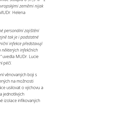
 evropskými zeměmi nijak
 MUDr. Helena
né personální zajištění
jně tak je i podstatné
iční infekce představují
 některých infekčních
“
uvedla MUDr. Lucie
í péčí.
ení věnovaných boji s
řených na možnosti
áce usilovat o výchovu a
a jednotlivých
é izolace infikovaných