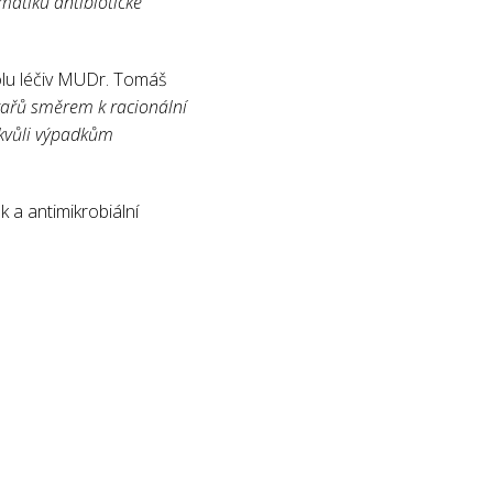
matiku antibiotické
rolu léčiv MUDr. Tomáš
ékařů směrem k racionální
t kvůli výpadkům
ek a antimikrobiální