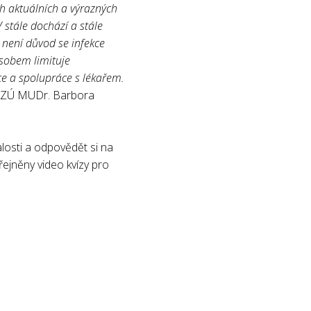
h aktuálních a výrazných
V stále dochází a stále
 není důvod se infekce
ůsobem limituje
ce a spolupráce s lékařem.
 SZÚ MUDr. Barbora
alosti a odpovědět si na
ejněny video kvízy pro