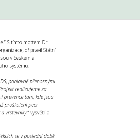
e.“ S tímto mottem Dr.
anizace, připravil Státní
 jsou v českém a
cího systému.
AIDS, pohlavně přenosnými
rojekt realizujeme za
ní prevence tam, kde jsou
už proškolení peer
 a vrstevníky
,“ vysvětlila
fekcích se v poslední době