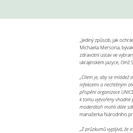
„Jediný způsob, jak ochrá
Michaela Mersona, bývalé
zdravotní ústav ve vybran
ukrajinském jazyce, čímž 
„Cílem je, aby se mládež 
infekcemi a nechtěným otě
přispění organizace UNICE
k tomu vytvořeny vhodné p
moderátoři mohli dále sdí
manažerka Národního pr
„Z průzkumů vyplývá, že i