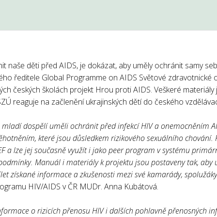
nit naše děti před AIDS, je dokázat, aby uměly ochránit samy seb
ho ředitele Global Programme on AIDS Světové zdravotnické org
ých českých školách projekt Hrou proti AIDS. Veškeré materiály
SZÚ reaguje na začlenění ukrajinských dětí do českého vzděláva
a mladí dospělí uměli ochránit před infekcí HIV a onemocněním 
hotněním, které jsou důsledkem rizikového sexuálního chování. P
F a lze jej současně využít i jako peer program v systému primár
odmínky. Manuál i materiály k projektu jsou postaveny tak, aby 
let získané informace a zkušenosti mezi své kamarády, spolužáky
ogramu HIV/AIDS v ČR MUDr. Anna Kubátová.
nformace o rizicích přenosu HIV i dalších pohlavně přenosných in