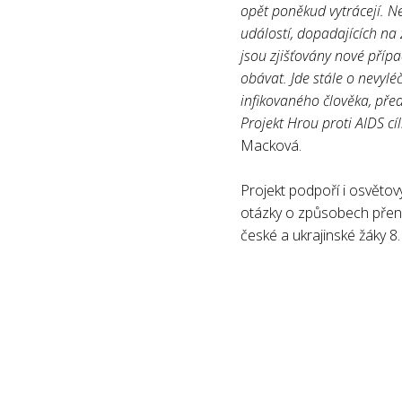
opět poněkud vytrácejí. N
událostí, dopadajících na ž
jsou zjišťovány nové příp
obávat. Jde stále o nevyl
infikovaného člověka, pře
Projekt Hrou proti AIDS cí
Macková.
Projekt podpoří i osvětový
otázky o způsobech přeno
české a ukrajinské žáky 8.