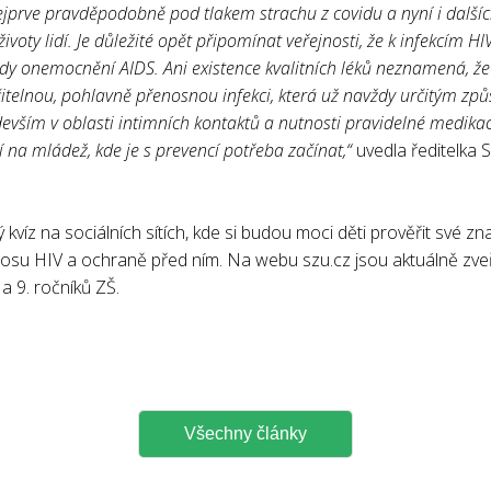
ejprve pravděpodobně pod tlakem strachu z covidu a nyní i dalšíc
ivoty lidí. Je důležité opět připomínat veřejnosti, že k infekcím HI
ady onemocnění AIDS. Ani existence kvalitních léků neznamená, že
éčitelnou, pohlavně přenosnou infekci, která už navždy určitým zp
devším v oblasti intimních kontaktů a nutnosti pravidelné medika
lí na mládež, kde je s prevencí potřeba začínat,“
uvedla ředitelka
 kvíz na sociálních sítích, kde si budou moci děti prověřit své zn
su HIV a ochraně před ním. Na webu szu.cz jsou aktuálně zveř
 a 9. ročníků ZŠ.
Všechny články