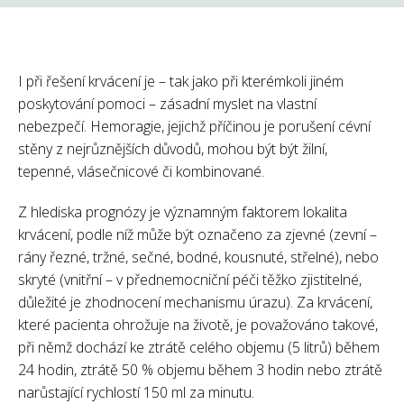
I při řešení krvácení je – tak jako při kterémkoli jiném
poskytování pomoci – zásadní myslet na vlastní
nebezpečí. Hemoragie, jejichž příčinou je porušení cévní
stěny z nejrůznějších důvodů, mohou být být žilní,
tepenné, vlásečnicové či kombinované.
Z hlediska prognózy je významným faktorem lokalita
krvácení, podle níž může být označeno za zjevné (zevní –
rány řezné, tržné, sečné, bodné, kousnuté, střelné), nebo
skryté (vnitřní – v přednemocniční péči těžko zjistitelné,
důležité je zhodnocení mechanismu úrazu). Za krvácení,
které pacienta ohrožuje na životě, je považováno takové,
při němž dochází ke ztrátě celého objemu (5 litrů) během
24 hodin, ztrátě 50 % objemu během 3 hodin nebo ztrátě
narůstající rychlostí 150 ml za minutu.