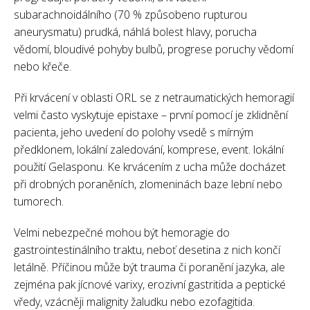
subarachnoidálního (70 % způsobeno rupturou
aneurysmatu) prudká, náhlá bolest hlavy, porucha
vědomí, bloudivé pohyby bulbů, progrese poruchy vědomí
nebo křeče.
Při krvácení v oblasti ORL se z netraumatických hemoragií
velmi často vyskytuje epistaxe – první pomocí je zklidnění
pacienta, jeho uvedení do polohy vsedě s mírným
předklonem, lokální zaledování, komprese, event. lokální
použití Gelasponu. Ke krvácením z ucha může docházet
při drobných poraněních, zlomeninách baze lební nebo
tumorech.
Velmi nebezpečné mohou být hemoragie do
gastrointestinálního traktu, neboť desetina z nich končí
letálně. Příčinou může být trauma či poranění jazyka, ale
zejména pak jícnové varixy, erozivní gastritida a peptické
vředy, vzácněji malignity žaludku nebo ezofagitida.