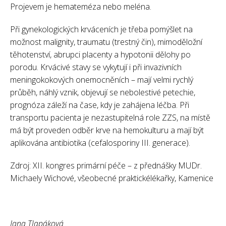
Projevem je hemateméza nebo meléna.
Při gynekologických krváceních je třeba pomýšlet na
možnost malignity, traumatu (trestný čin), mimoděložní
těhotenství, abrupci placenty a hypotonii dělohy po
porodu. Krvácivé stavy se vykytují i při invazivních
meningokokových onemocněních – mají velmi rychlý
průběh, náhlý vznik, objevují se nebolestivé petechie,
prognóza záleží na čase, kdy je zahájena léčba. Při
transportu pacienta je nezastupitelná role ZZS, na místě
má být proveden odběr krve na hemokulturu a mají být
aplikována antibiotika (cefalosporiny III. generace).
Zdroj: XII. kongres primární péče – z přednášky MUDr.
Michaely Wichové, všeobecné praktickélékařky, Kamenice
Jana Tlapáková