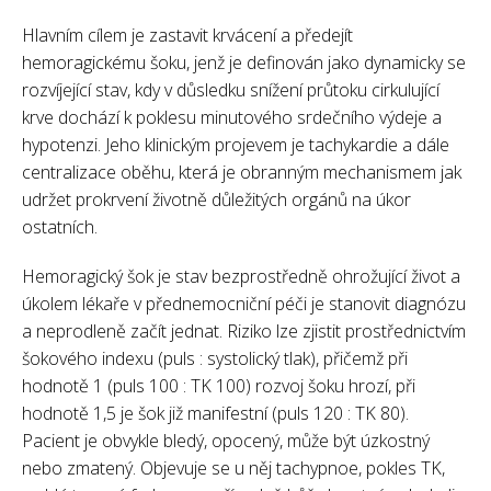
Hlavním cílem je zastavit krvácení a předejít
hemoragickému šoku, jenž je definován jako dynamicky se
rozvíjející stav, kdy v důsledku snížení průtoku cirkulující
krve dochází k poklesu minutového srdečního výdeje a
hypotenzi. Jeho klinickým projevem je tachykardie a dále
centralizace oběhu, která je obranným mechanismem jak
udržet prokrvení životně důležitých orgánů na úkor
ostatních.
Hemoragický šok je stav bezprostředně ohrožující život a
úkolem lékaře v přednemocniční péči je stanovit diagnózu
a neprodleně začít jednat. Riziko lze zjistit prostřednictvím
šokového indexu (puls : systolický tlak), přičemž při
hodnotě 1 (puls 100 : TK 100) rozvoj šoku hrozí, při
hodnotě 1,5 je šok již manifestní (puls 120 : TK 80).
Pacient je obvykle bledý, opocený, může být úzkostný
nebo zmatený. Objevuje se u něj tachypnoe, pokles TK,