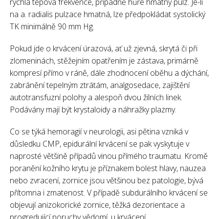
rychlá tepová frekvence, případně hůře hmatný pulz. Je-li
na a. radialis pulzace hmatná, lze předpokládat systolický
TK minimálně 90 mm Hg.
Pokud jde o krvácení úrazová, ať už zjevná, skrytá či při
zlomeninách, stěžejním opatřením je zástava, primárně
kompresí přímo v ráně, dále zhodnocení oběhu a dýchání,
zabránění tepelným ztrátám, analgosedace, zajištění
autotransfuzní polohy a alespoň dvou žilních linek.
Podávány mají být krystaloidy a náhražky plazmy.
Co se týká hemoragií v neurologii, asi pětina vzniká v
důsledku CMP, epidurální krvácení se pak vyskytuje v
naprosté většině případů vinou přímého traumatu. Kromě
poranění kožního krytu je příznakem bolest hlavy, nauzea
nebo zvracení, zornice jsou většinou bez patologie, bývá
přítomna i zmatenost. V případě subdurálního krvácení se
objevují anizokorické zornice, těžká dezorientace a
progredující poruchy vědomí, u krvácení