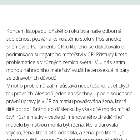
Koncem listopadu loňského roku byla naše odborná
společnost pozvána ke kulatému stolu v Poslanecké
sněmovně Parlamentu ČR, u kterého se diskutovalo o
podmínkách surogátního mateřství v ČR. Přístupy k této
problematice s v různých zemích světa liší, u nás zatím
mohou náhradního mateřství využít heterosexuální páry
ze zdravotních důvodů.
Mnoho problémů zatím zůstává nedořešeno, ať etických,
tak právních. Alespoň jeden za všechny – podle současné
právní úpravy je v ČR za matku považována žena, která
dítě porodí. Bráno do důsledku by však dítě mohlo mít až
čtyři různé matky – vedle již jmenovaného „tradičního“
modelu by matkou mohla být i žena, která darovala
vajíčko, žena, která dítě odnosila, a žena, pro kterou je