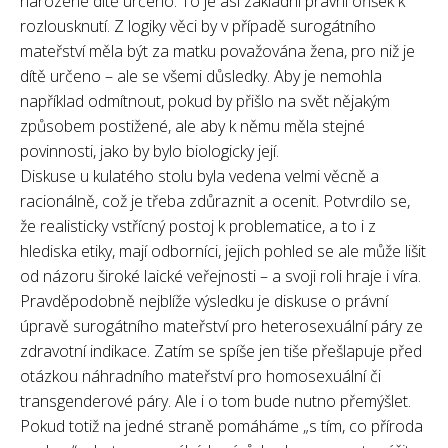
narozené dítě určeno. To je asi základní právní oříšek k
rozlousknutí. Z logiky věci by v případě surogátního
mateřství měla být za matku považována žena, pro niž je
dítě určeno – ale se všemi důsledky. Aby je nemohla
například odmítnout, pokud by přišlo na svět nějakým
způsobem postižené, ale aby k němu měla stejné
povinnosti, jako by bylo biologicky její.
Diskuse u kulatého stolu byla vedena velmi věcně a
racionálně, což je třeba zdůraznit a ocenit. Potvrdilo se,
že realisticky vstřícný postoj k problematice, a to i z
hlediska etiky, mají odborníci, jejich pohled se ale může lišit
od názoru široké laické veřejnosti – a svoji roli hraje i víra.
Pravděpodobně nejblíže výsledku je diskuse o právní
úpravě surogátního mateřství pro heterosexuální páry ze
zdravotní indikace. Zatím se spíše jen tiše přešlapuje před
otázkou náhradního mateřství pro homosexuální či
transgenderové páry. Ale i o tom bude nutno přemýšlet.
Pokud totiž na jedné straně pomáháme „s tím, co příroda