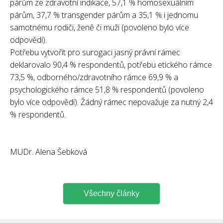
párům ze zdravotní indikace, 57,1 % homosexuálním
párům, 37,7 % transgender párům a 35,1 % i jednomu
samotnému rodiči, ženě či muži (povoleno bylo více
odpovědí).
Potřebu vytvořit pro surogaci jasný právní rámec
deklarovalo 90,4 % respondentů, potřebu etického rámce
73,5 %, odborného/zdravotního rámce 69,9 % a
psychologického rámce 51,8 % respondentů (povoleno
bylo více odpovědí). Žádný rámec nepovažuje za nutný 2,4
% respondentů.
MUDr. Alena Šebková
Všechny články