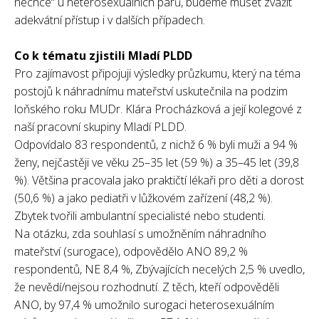
nechce“ u heterosexuálních párů, budeme muset zvážit
adekvátní přístup i v dalších případech.
Co k tématu zjistili Mladí PLDD
Pro zajímavost připojuji výsledky průzkumu, který na téma
postojů k náhradnímu mateřství uskutečnila na podzim
loňského roku MUDr. Klára Procházková a její kolegové z
naší pracovní skupiny Mladí PLDD.
Odpovídalo 83 respondentů, z nichž 6 % byli muži a 94 %
ženy, nejčastěji ve věku 25–35 let (59 %) a 35–45 let (39,8
%). Většina pracovala jako praktičtí lékaři pro děti a dorost
(50,6 %) a jako pediatři v lůžkovém zařízení (48,2 %).
Zbytek tvořili ambulantní specialisté nebo studenti.
Na otázku, zda souhlasí s umožněním náhradního
mateřství (surogace), odpovědělo ANO 89,2 %
respondentů, NE 8,4 %, Zbývajících necelých 2,5 % uvedlo,
že nevědí/nejsou rozhodnutí. Z těch, kteří odpověděli
ANO, by 97,4 % umožnilo surogaci heterosexuálním