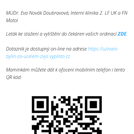
MUDr. Eva Novák Doubravová, Interní klinika 2. LF UK a FN
Motol
Leták ke stažení a vytištění do čekáren vašich ordinací
ZDE
.
Dotazník je dostupný on-line na adrese
https://uzivani-
bylin-za-ucelem-zvys.vyplnto.cz
Maminkám můžete dát k ofocení mobilním telefon i tento
QR kód: