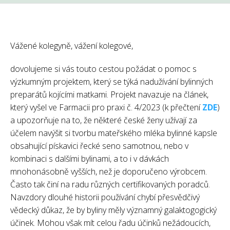
Vážené kolegyně, vážení kolegové,
dovolujeme si vás touto cestou požádat o pomoc s
výzkumným projektem, který se týká nadužívání bylinných
preparátů kojícími matkami. Projekt navazuje na článek,
který vyšel ve Farmacii pro praxi č. 4/2023 (k přečtení
ZDE
)
a upozorňuje na to, že některé české ženy užívají za
účelem navýšit si tvorbu mateřského mléka bylinné kapsle
obsahující pískavici řecké seno samotnou, nebo v
kombinaci s dalšími bylinami, a to i v dávkách
mnohonásobně vyšších, než je doporučeno výrobcem.
Často tak činí na radu různých certifikovaných poradců.
Navzdory dlouhé historii používání chybí přesvědčivý
vědecký důkaz, že by byliny měly významný galaktogogický
účinek. Mohou však mít celou řadu účinků nežádoucích,