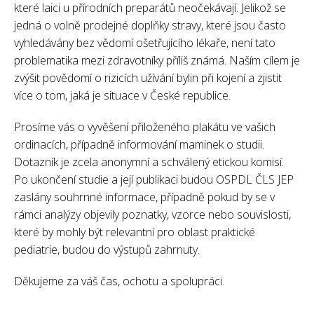
které laici u přírodních preparátů neočekávají. Jelikož se
jedná o volně prodejné doplňky stravy, které jsou často
vyhledávány bez vědomí ošetřujícího lékaře, není tato
problematika mezi zdravotníky příliš známá. Naším cílem je
zvýšit povědomí o rizicích užívání bylin při kojení a zjistit
více o tom, jaká je situace v České republice.
Prosíme vás o vyvěšení přiloženého plakátu ve vašich
ordinacích, případně informování maminek o studii.
Dotazník je zcela anonymní a schválený etickou komisí.
Po ukončení studie a její publikaci budou OSPDL ČLS JEP
zaslány souhrnné informace, případně pokud by se v
rámci analýzy objevily poznatky, vzorce nebo souvislosti,
které by mohly být relevantní pro oblast praktické
pediatrie, budou do výstupů zahrnuty.
Děkujeme za váš čas, ochotu a spolupráci.