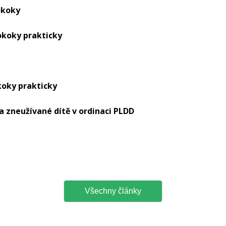
okoky
okoky prakticky
koky prakticky
 zneužívané dítě v ordinaci PLDD
Všechny články