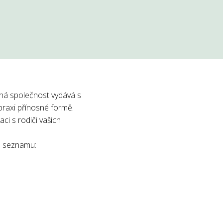
ná společnost vydává s
praxi přínosné formě.
ci s rodiči vašich
ho seznamu: