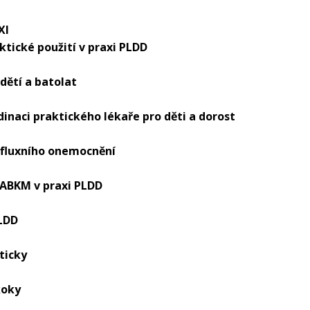
XI
aktické použití v praxi PLDD
dětí a batolat
inaci praktického lékaře pro děti a dorost
efluxního onemocnění
 ABKM v praxi PLDD
PLDD
ticky
koky