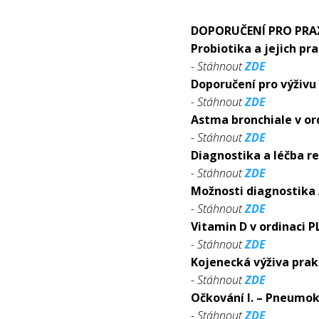
DOPORUČENÍ PRO PRA
Probiotika a jejich pr
- Stáhnout
ZDE
Doporučení pro výživu 
- Stáhnout
ZDE
Astma bronchiale v ord
- Stáhnout
ZDE
Diagnostika a léčba r
- Stáhnout
ZDE
Možnosti diagnostika
- Stáhnout
ZDE
Vitamin D v ordinaci 
- Stáhnout
ZDE
Kojenecká výživa prak
- Stáhnout
ZDE
Očkování I. – Pneumo
- Stáhnout
ZDE