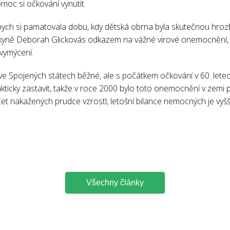
omoc si očkování vynutit.
abych si pamatovala dobu, kdy dětská obrna byla skutečnou hro
yně Deborah Glickovás odkazem na vážné virové onemocnění, 
 vymýcení.
y ve Spojených státech běžné, ale s počátkem očkování v 60. lete
rakticky zastavit, takže v roce 2000 bylo toto onemocnění v zem
t nakažených prudce vzrostl, letošní bilance nemocných je vyšší
Všechny články