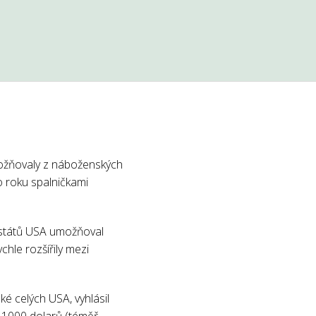
umožňovaly z náboženských
 roku spalničkami
y států USA umožňoval
hle rozšířily mezi
é celých USA, vyhlásil
ž 1000 dolarů (téměř