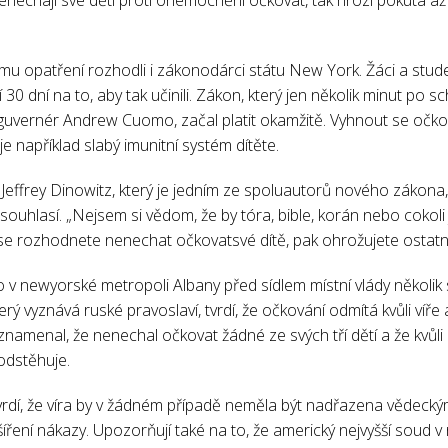
ímu opatření rozhodli i zákonodárci státu New York. Žáci a stude
í 30 dní na to, aby tak učinili. Zákon, který jen několik minut po 
uvernér Andrew Cuomo, začal platit okamžitě. Vyhnout se očkov
e například slabý imunitní systém dítěte.
ffrey Dinowitz, který je jedním ze spoluautorů nového zákona,
hlasí. „Nejsem si vědom, že by tóra, bible, korán nebo cokoli 
 se rozhodnete nenechat očkovatsvé dítě, pak ohrožujete ostatní 
 v newyorské metropoli Albany před sídlem místní vlády několik st
erý vyznává ruské pravoslaví, tvrdí, že očkování odmítá kvůli víře
namenal, že nenechal očkovat žádné ze svých tří dětí a že kvůli
odstěhuje.
rdí, že víra by v žádném případě neměla být nadřazena vědeck
ření nákazy. Upozorňují také na to, že americký nejvyšší soud v