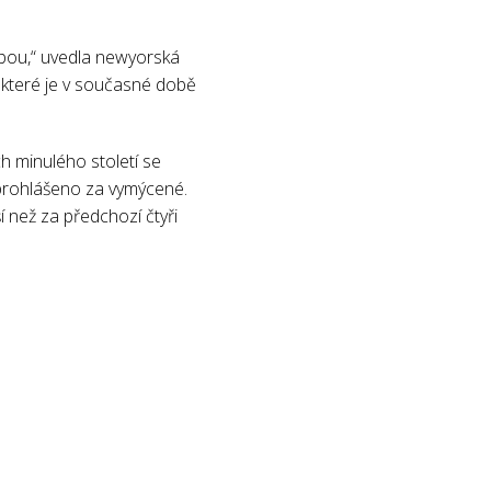
zbou,“ uvedla newyorská
které je v současné době
ch minulého století se
i prohlášeno za vymýcené.
 než za předchozí čtyři