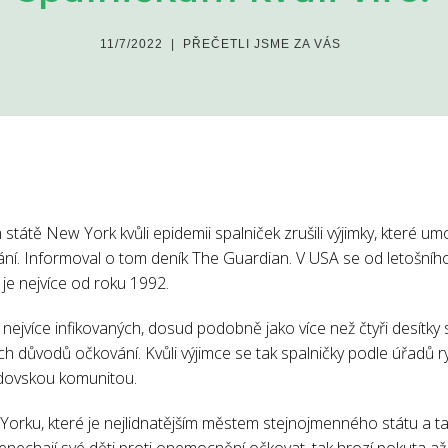
11/7/2022
|
PŘEČETLI JSME ZA VÁS
tátě New York kvůli epidemii spalniček zrušili výjimky, které 
í. Informoval o tom deník The Guardian. V USA se od letošního
ož je nejvíce od roku 1992.
í nejvíce infikovaných, dosud podobně jako více než čtyři desítk
 důvodů očkování. Kvůli výjimce se tak spalničky podle úřadů ryc
dovskou komunitou.
Yorku, které je nejlidnatějším městem stejnojmenného státu a tak
nenechají své děti proti onemocnění očkovat, tak hrozí pokuta a