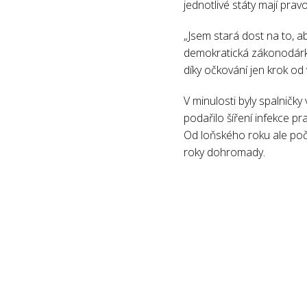
jednotlivé státy mají prav
„Jsem stará dost na to, 
demokratická zákonodárk
díky očkování jen krok od
V minulosti byly spalničk
podařilo šíření infekce p
Od loňského roku ale poče
roky dohromady.