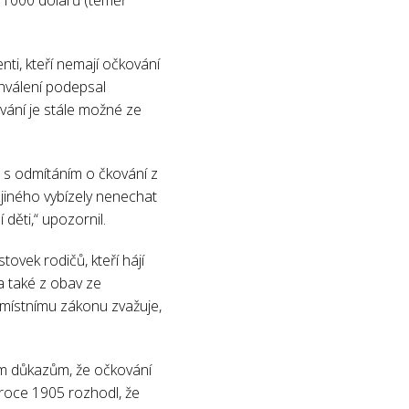
nti, kteří nemají očkování
schválení podepsal
ání je stále možné ze
 s odmítáním o čkování z
jiného vybízely nenechat
děti,“ upozornil.
ovek rodičů, kteří hájí
 a také z obav ze
 místnímu zákonu zvažuje,
ým důkazům, že očkování
 roce 1905 rozhodl, že