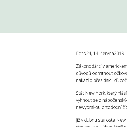
Echo24, 14. června2019
Zákonodárci v americkém s
důvodů odmítnout očkován
nakazilo přes tisíc lidí, c
Stát New York, který hlás
vyhnout se z náboženských
newyorskou ortodoxní ži
Již v dubnu starosta New 
stav nouze. Lidem, kteří 