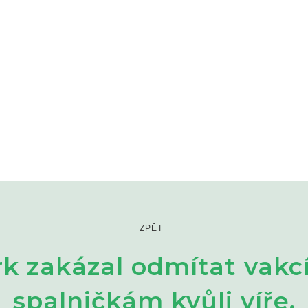
ZPĚT
k zakázal odmítat vakcí
spalničkám kvůli víře.