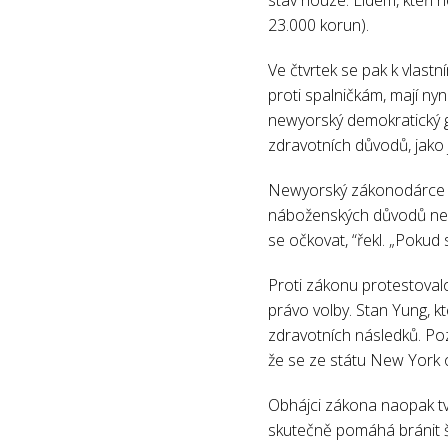
23.000 korun).
Ve čtvrtek se pak k vlastn
proti spalničkám, mají nyn
newyorský demokratický g
zdravotních důvodů, jako j
Newyorský zákonodárce Je
náboženských důvodů nesou
se očkovat, “řekl. „Pokud
Proti zákonu protestovalo
právo volby. Stan Yung, kt
zdravotních následků. Poz
že se ze státu New York 
Obhájci zákona naopak tv
skutečně pomáhá bránit ší