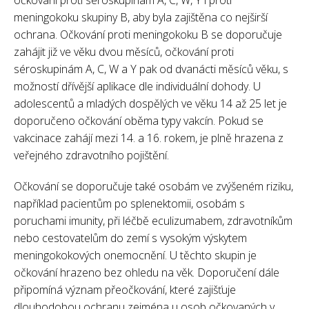
očkování proti séroskupinám A, C, W, Y i proti
meningokoku skupiny B, aby byla zajištěna co nejširší
ochrana. Očkování proti meningokoku B se doporučuje
zahájit již ve věku dvou měsíců, očkování proti
séroskupinám A, C, W a Y pak od dvanácti měsíců věku, s
možností dřívější aplikace dle individuální dohody. U
adolescentů a mladých dospělých ve věku 14 až 25 let je
doporučeno očkování oběma typy vakcín. Pokud se
vakcinace zahájí mezi 14. a 16. rokem, je plně hrazena z
veřejného zdravotního pojištění.
Očkování se doporučuje také osobám ve zvýšeném riziku,
například pacientům po splenektomii, osobám s
poruchami imunity, při léčbě eculizumabem, zdravotníkům
nebo cestovatelům do zemí s vysokým výskytem
meningokokových onemocnění. U těchto skupin je
očkování hrazeno bez ohledu na věk. Doporučení dále
připomíná význam přeočkování, které zajišťuje
dlouhodobou ochranu zejména u osob očkovaných v