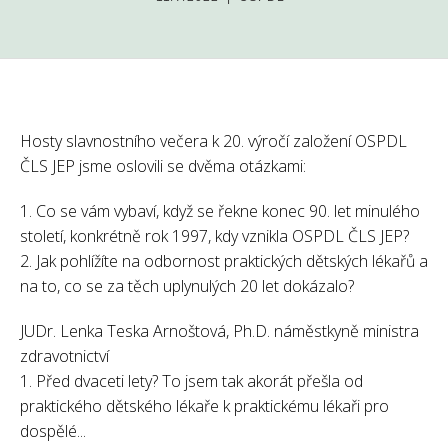
Hosty slavnostního večera k 20. výročí založení OSPDL
ČLS JEP jsme oslovili se dvěma otázkami:
1. Co se vám vybaví, když se řekne konec 90. let minulého
století, konkrétně rok 1997, kdy vznikla OSPDL ČLS JEP?
2. Jak pohlížíte na odbornost praktických dětských lékařů a
na to, co se za těch uplynulých 20 let dokázalo?
JUDr. Lenka Teska Arnoštová, Ph.D. náměstkyně ministra
zdravotnictví
1. Před dvaceti lety? To jsem tak akorát přešla od
praktického dětského lékaře k praktickému lékaři pro
dospělé...