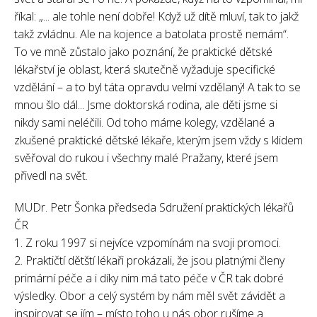
říkal: „... ale tohle není dobře! Když už dítě mluví, tak to jakž
takž zvládnu. Ale na kojence a batolata prostě nemám“.
To ve mně zůstalo jako poznání, že praktické dětské
lékařství je oblast, která skutečně vyžaduje specifické
vzdělání – a to byl táta opravdu velmi vzdělaný! A tak to se
mnou šlo dál... Jsme doktorská rodina, ale děti jsme si
nikdy sami neléčili. Od toho máme kolegy, vzdělané a
zkušené praktické dětské lékaře, kterým jsem vždy s klidem
svěřoval do rukou i všechny malé Pražany, které jsem
přivedl na svět.
MUDr. Petr Šonka předseda Sdružení praktických lékařů
ČR
1. Z roku 1997 si nejvíce vzpomínám na svoji promoci.
2. Praktičtí dětští lékaři prokázali, že jsou platnými členy
primární péče a i díky nim má tato péče v ČR tak dobré
výsledky. Obor a celý systém by nám měl svět závidět a
inspirovat se jím – místo toho u nás obor rušíme a