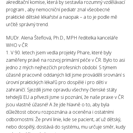
akreditační komise, která by sestavila rozumný vzdělávací
program , aby nemocniční pediatr znal všeobecné
praktické dětské lékařství a naopak – a to je podle mě
určitě správný trend.
MUDr. Alena Šteflová, Ph.D., MPH ředitelka kanceláře
WHO v ČR
1. V 90. letech jsem vedla projekty Phare, které byly
zaměřeny právě na rozvoj primární péče v ČR. Bylo to asi
jedno z mých nejhezčích profesních období. S týmem
úžasně pracovně oddaných lidí jsme prováděli srovnání s
úrovní praktických lékařů pro dospělé i pro děti v
zahraničí. Sjezdili jsme opravdu všechny členské státy
tehdejší EU a přivezli jsme si poznání, že naše praxe v ČR
jsou vlastně úžasné! A že jde hlavně o to, aby byla
důležitost oboru rozpoznána a oceněna i ostatními
odbornostmi. Že první linie, kde se pacient, ať už dětský,
nebo dospělý, dostává do systému, mu určuje směr, kudy