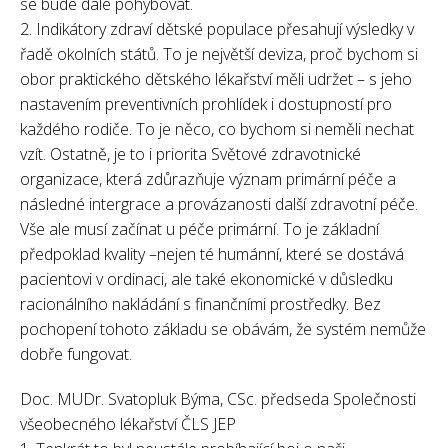
se bude dále pohybovat.
2. Indikátory zdraví dětské populace přesahují výsledky v
řadě okolních států. To je největší deviza, proč bychom si
obor praktického dětského lékařství měli udržet – s jeho
nastavením preventivních prohlídek i dostupností pro
každého rodiče. To je něco, co bychom si neměli nechat
vzít. Ostatně, je to i priorita Světové zdravotnické
organizace, která zdůrazňuje význam primární péče a
následné intergrace a provázanosti další zdravotní péče.
Vše ale musí začínat u péče primární. To je základní
předpoklad kvality –nejen té humánní, které se dostává
pacientovi v ordinaci, ale také ekonomické v důsledku
racionálního nakládání s finančními prostředky. Bez
pochopení tohoto základu se obávám, že systém nemůže
dobře fungovat.
Doc. MUDr. Svatopluk Býma, CSc. předseda Společnosti
všeobecného lékařství ČLS JEP