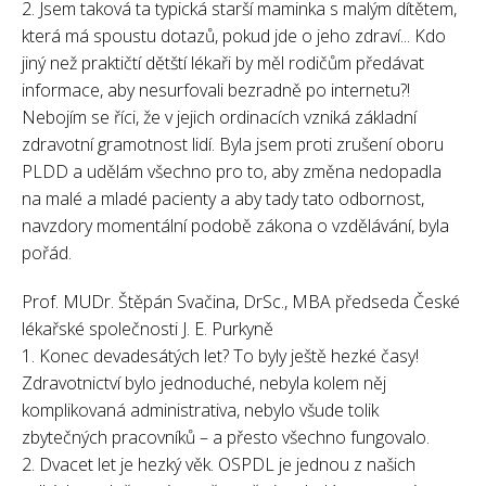
2. Jsem taková ta typická starší maminka s malým dítětem,
která má spoustu dotazů, pokud jde o jeho zdraví... Kdo
jiný než praktičtí dětští lékaři by měl rodičům předávat
informace, aby nesurfovali bezradně po internetu?!
Nebojím se říci, že v jejich ordinacích vzniká základní
zdravotní gramotnost lidí. Byla jsem proti zrušení oboru
PLDD a udělám všechno pro to, aby změna nedopadla
na malé a mladé pacienty a aby tady tato odbornost,
navzdory momentální podobě zákona o vzdělávání, byla
pořád.
Prof. MUDr. Štěpán Svačina, DrSc., MBA předseda České
lékařské společnosti J. E. Purkyně
1. Konec devadesátých let? To byly ještě hezké časy!
Zdravotnictví bylo jednoduché, nebyla kolem něj
komplikovaná administrativa, nebylo všude tolik
zbytečných pracovníků – a přesto všechno fungovalo.
2. Dvacet let je hezký věk. OSPDL je jednou z našich