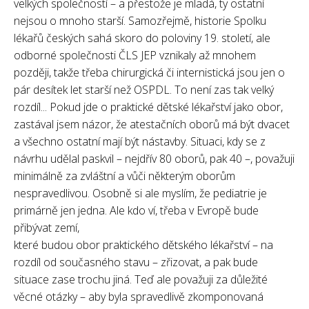
velkých společností – a přestože je mladá, ty ostatní
nejsou o mnoho starší. Samozřejmě, historie Spolku
lékařů českých sahá skoro do poloviny 19. století, ale
odborné společnosti ČLS JEP vznikaly až mnohem
později, takže třeba chirurgická či internistická jsou jen o
pár desítek let starší než OSPDL. To není zas tak velký
rozdíl... Pokud jde o praktické dětské lékařství jako obor,
zastával jsem názor, že atestačních oborů má být dvacet
a všechno ostatní mají být nástavby. Situaci, kdy se z
návrhu udělal paskvil – nejdřív 80 oborů, pak 40 –, považuji
minimálně za zvláštní a vůči některým oborům
nespravedlivou. Osobně si ale myslím, že pediatrie je
primárně jen jedna. Ale kdo ví, třeba v Evropě bude
přibývat zemí,
které budou obor praktického dětského lékařství – na
rozdíl od současného stavu – zřizovat, a pak bude
situace zase trochu jiná. Teď ale považuji za důležité
věcné otázky – aby byla spravedlivě zkomponovaná