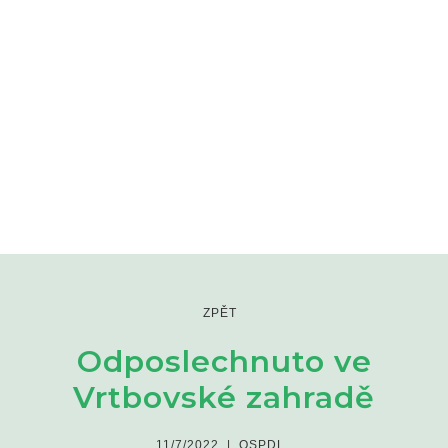
ZPĚT
Odposlechnuto ve
Vrtbovské zahradě
11/7/2022
|
OSPDL