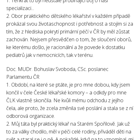
1. Tenkrát to byl neustále probíhající boj o naši
specializaci...
2. Obor praktického dětského lékařství v každém případě
prokázal svou životaschopnost i potřebnost a stojím si za
tím, že z hlediska pokrytí primární péčí v ČR by měl zůstat
zachován. Nejsem přesvědčen o tom, že sloučení oborů,
ke kterému došlo, je racionální a že povede k dostatku
pediatrů jak v nemocnicích, tak v terénu.
Doc. MUDr. Bohuslav Svoboda, CSc. poslanec
Parlamentu ČR
1. Období, na které se ptáte, je pro mne dobou, kdy jsem
končil v čele České lékařské komory – a odkdy pro mne
ČLK vlastně skončila. Ne kvůli mému odchodu z jejího
čela, ale proto, že zcela změnila své poslání a stala se z ní
odborová organizace.
2. Můj táta byl praktický lékař na Starém Spořilově. Jak už
to za války chodilo, měl v péči celé rodiny, přiváděl děti na
svět a staral se i o ně. A pokaždé, když na to vzpomínal, mi