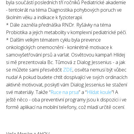
byla součástí posledních tří ročníků Pediatrické akademie
- tentokrát na téma Diagnostika pohybových poruch ve
školním věku a indikace k fyzioterapii.
* Dále zazněla přednáška RNDr. Ryšávky na téma
Probiotika a jejich metabolity v komplexní pediatrické péči.
* Dalším velkým tématem cyklu byla prevence
onkologických onemocnění - konkrétně motivace k
samovyšetřování prsů a varlat. Osvětovou kampaň Hlídej
si mě prezentovala Bc. Tůmová z Dialog Jessenius - a jak
se můžete sami přesvědčit
ZDE
, osvěta nemusí být vůbec
nuda! A pokud budete chtít dospívající ve svých ordinacích
aktivně motivovat, poskytl vám Dialog Jessenius ke stažení
své materiály. Takže “
Ruce na prsa
” a “
Hlídat koule
”! A
ještě něco - oba preventivní programy jsou k dispozici i ve
formě aplikací na mobilní telefony, což mladí určitě ocení.
Vaše Monika z AHOU