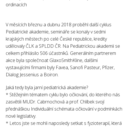
ordinacích
V měsících březnu a dubnu 2018 proběhl další cyklus
Pediatrické akademie, semináře se konaly v sedmi
krajských městech po celé České republice, kredity
udělovaly ČLK a SPLDD ČR. Na Pediatrickou akademii se
celkem přihlásilo 506 účastníků. Generálním partnerem
akce byla společnoat GlaxoSmithKline, dalšími
vystavujícími firmami byly Favea, Sanofi Pasteur, Pfizer,
Dialog Jessenius a Boiron.
Jaká tedy byla jarní pediatrická akademie?
* Stěžejním tématem cyklu bylo očkování, do kterého nás
zasvětili MUDr. Cabrnochová a prof. Chlíbek svojí
přednáškou Individuální schémata očkování v podmínkách
nové legislativy.
* Letos jste se mohli naposledy setkat s fyzioterapií, která