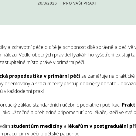
20/3/2026
|
PRO VAŠI PRAXI
iky a zdravotní péče o dítě je schopnost dítě správně a pečlivě v
nálezu. Vedle obecných pravidel fyzikálního vyšetření existují t
zastupitelné místo právě v primární péči.
cká propedeutika v primární péči
se zaměřuje na praktické v
icky orientovaný a srozumitelný přístup doplněný bohatou obraz
ů v každodenní praxi.
retický základ standardních učebnic pediatrie i publikaci
Prakt
ako užitečné a přehledné připomenutí pro lékaře, kteří ve své pr
evším
studentům medicíny
a
lékařům v postgraduální př
m pracujícím v péči o dětské pacienty.