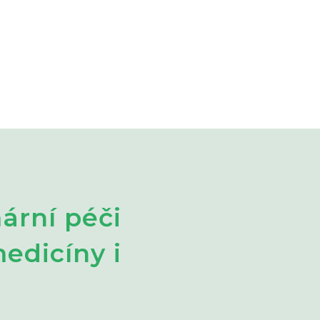
ární péči
edicíny i