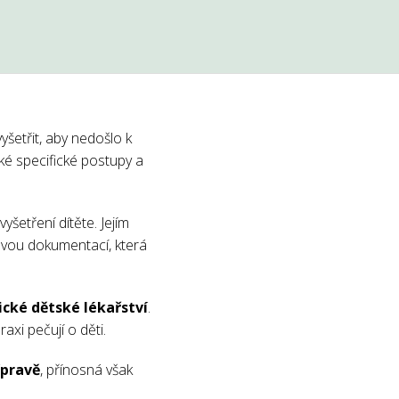
yšetřit, aby nedošlo k
aké specifické postupy a
yšetření dítěte. Jejím
ovou dokumentací, která
ické dětské lékařství
.
axi pečují o děti.
ípravě
, přínosná však