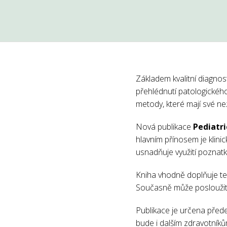
Základem kvalitní diagnost
přehlédnutí patologického 
metody, které mají své ne
Nová publikace
Pediatri
hlavním přínosem je klin
usnadňuje využití poznatk
Kniha vhodně doplňuje teo
Současně může posloužit j
Publikace je určena před
bude i dalším zdravotníků