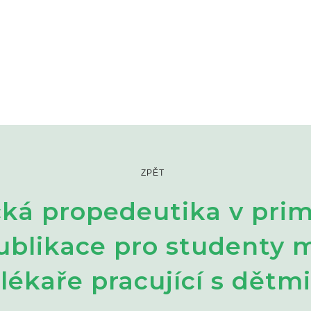
ZPĚT
cká propedeutika v prim
ublikace pro studenty m
lékaře pracující s dětmi