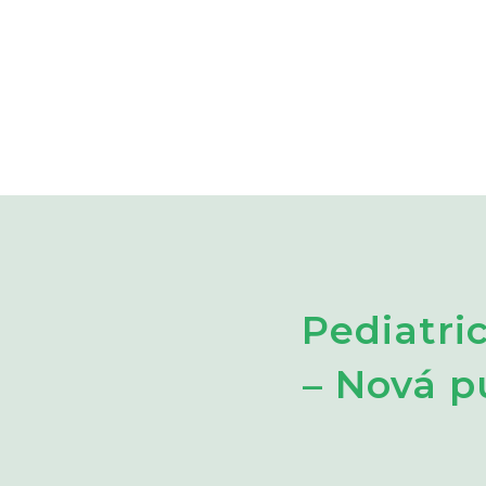
Pediatri
– Nová p