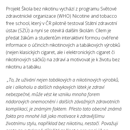
Projekt Škola bez nikotinu vychází z programu Světové
zdravotnické organizace (WHO) Nicotine and tobacco
free school, který v ČR pilotně testoval Státní zdravotní
ústav (SZÚ) a nyní se otevírá dalším školám. Cílem je
předat žákům a studentům interaktivní formou ověřené
informace o účincích nikotinových a tabákových výrobků
(nejen klasických cigaret, ale i elektronických cigaret či
nikotinových sáčků) na zdraví a motivovat je k životu bez
nikotinu a tabáku.
„To, že užívání nejen tabákových a nikotinových výrobků,
ale i alkoholu a dalších návykových látek je zdraví
nebezpečné, může vést ke vzniku mnoha forem
nádorových onemocnění i dalších závažných zdravotních
komplikací, je známým faktem. Přesto tato obecně známá
fakta pro mnohé lidi jako motivace k zdravějšímu
životnímu stylu, například bez nikotinu, nestačí. Považuji