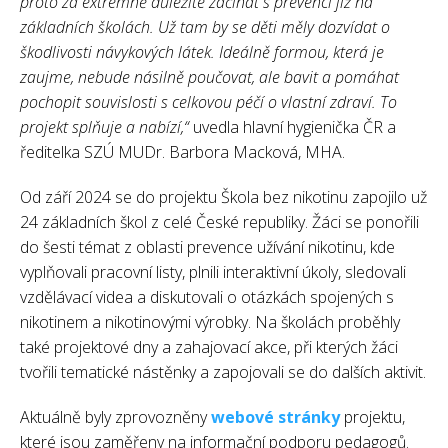
proto za extrémně důležité začínat s prevencí již na
základních školách. Už tam by se děti měly dozvídat o
škodlivosti návykových látek. Ideálně formou, která je
zaujme, nebude násilně poučovat, ale bavit a pomáhat
pochopit souvislosti s celkovou péčí o vlastní zdraví. To
projekt splňuje a nabízí,“
uvedla hlavní hygienička ČR a
ředitelka SZÚ MUDr. Barbora Macková, MHA.
Od září 2024 se do projektu Škola bez nikotinu zapojilo už
24 základních škol z celé České republiky. Žáci se ponořili
do šesti témat z oblasti prevence užívání nikotinu, kde
vyplňovali pracovní listy, plnili interaktivní úkoly, sledovali
vzdělávací videa a diskutovali o otázkách spojených s
nikotinem a nikotinovými výrobky. Na školách proběhly
také projektové dny a zahajovací akce, při kterých žáci
tvořili tematické nástěnky a zapojovali se do dalších aktivit.
Aktuálně byly zprovozněny
webové stránky
projektu,
které jsou zaměřeny na informační podporu pedagogů.