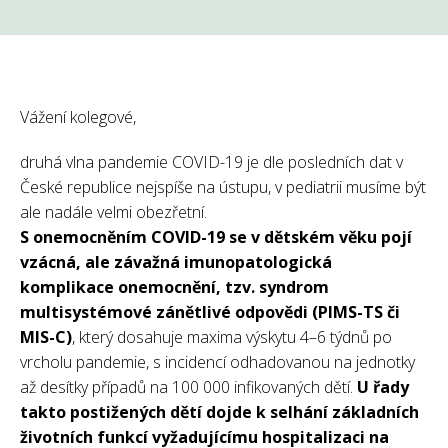
Vážení kolegové,
druhá vlna pandemie COVID-19 je dle posledních dat v
České republice nejspíše na ústupu, v pediatrii musíme být
ale nadále velmi obezřetní.
S onemocněním COVID-19 se v dětském věku pojí
vzácná, ale závažná imunopatologická
komplikace onemocnění, tzv. syndrom
multisystémové zánětlivé odpovědi (PIMS-TS či
MIS-C)
, který dosahuje maxima výskytu 4–6 týdnů po
vrcholu pandemie, s incidencí odhadovanou na jednotky
až desítky případů na 100 000 infikovaných dětí.
U řady
takto postižených dětí dojde k selhání základních
životních funkcí vyžadujícímu hospitalizaci na