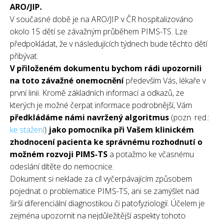
ARO/JIP.
V současné době je na ARO/JIP v ČR hospitalizováno
okolo 15 dětí se závažným průběhem PIMS-TS. Lze
předpokládat, že v následujících týdnech bude těchto dětí
přibývat.
V přiloženém dokumentu bychom rádi upozornili
na toto závažné onemocnění
především Vás, lékaře v
první linii. Kromě základních informací a odkazů, ze
kterých je možné čerpat informace podrobnější, Vám
předkládáme námi navržený algoritmus
(pozn. red.:
ke stažení
)
jako pomocníka při Vašem klinickém
zhodnocení pacienta ke správnému rozhodnutí o
možném rozvoji PIMS-TS
a potažmo ke včasnému
odeslání dítěte do nemocnice.
Dokument si neklade za cíl vyčerpávajícím způsobem
pojednat o problematice PIMS-TS, ani se zamýšlet nad
širší diferenciální diagnostikou či patofyziologií. Účelem je
zejména upozornit na nejdůležitější aspekty tohoto