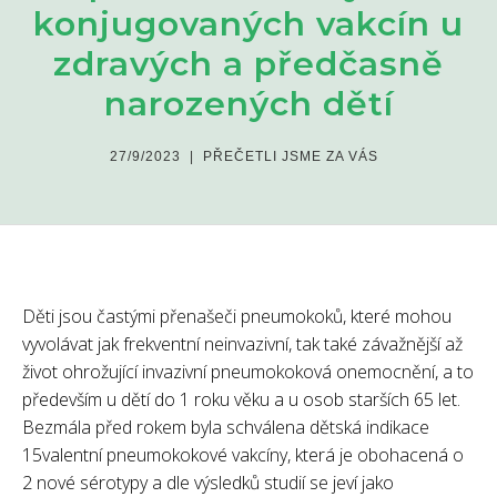
konjugovaných vakcín u
zdravých a předčasně
narozených dětí
27/9/2023
|
PŘEČETLI JSME ZA VÁS
Děti jsou častými přenašeči pneumokoků, které mohou
vyvolávat jak frekventní neinvazivní, tak také závažnější až
život ohrožující invazivní pneumokoková onemocnění, a to
především u dětí do 1 roku věku a u osob starších 65 let.
Bezmála před rokem byla schválena dětská indikace
15valentní pneumokokové vakcíny, která je obohacená o
2 nové sérotypy a dle výsledků studií se jeví jako