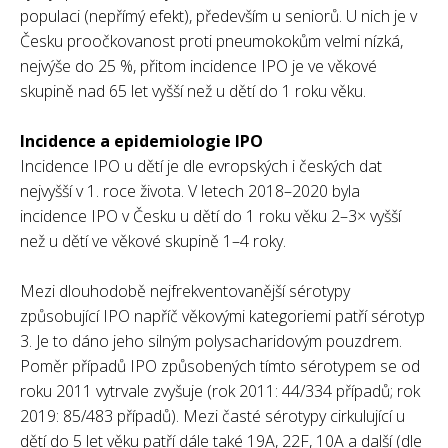
populaci (nepřímý efekt), především u seniorů. U nich je v
Česku proočkovanost proti pneumokokům velmi nízká,
nejvýše do 25 %, přitom incidence IPO je ve věkové
skupině nad 65 let vyšší než u dětí do 1 roku věku.
Incidence a epidemiologie IPO
Incidence IPO u dětí je dle evropských i českých dat
nejvyšší v 1. roce života. V letech 2018–2020 byla
incidence IPO v Česku u dětí do 1 roku věku 2–3× vyšší
než u dětí ve věkové skupině 1–4 roky.
Mezi dlouhodobě nejfrekventovanější sérotypy
způsobující IPO napříč věkovými kategoriemi patří sérotyp
3. Je to dáno jeho silným polysacharidovým pouzdrem.
Poměr případů IPO způsobených tímto sérotypem se od
roku 2011 vytrvale zvyšuje (rok 2011: 44/334 případů; rok
2019: 85/483 případů). Mezi časté sérotypy cirkulující u
dětí do 5 let věku patří dále také 19A, 22F, 10A a další (dle