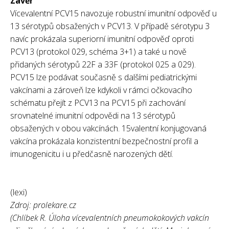
Závěr
Vícevalentní PCV15 navozuje robustní imunitní odpověď u
13 sérotypů obsažených v PCV13. V případě sérotypu 3
navíc prokázala superiorní imunitní odpověď oproti
PCV13 (protokol 029, schéma 3+1) a také u nově
přidaných sérotypů 22F a 33F (protokol 025 a 029).
PCV15 lze podávat současně s dalšími pediatrickými
vakcínami a zároveň lze kdykoli v rámci očkovacího
schématu přejít z PCV13 na PCV15 při zachování
srovnatelné imunitní odpovědi na 13 sérotypů
obsažených v obou vakcínách. 15valentní konjugovaná
vakcína prokázala konzistentní bezpečnostní profil a
imunogenicitu i u předčasně narozených dětí.
(lexi)
Zdroj: prolekare.cz
(Chlíbek R. Úloha vícevalentních pneumokokových vakcín