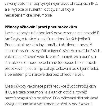
vakcíny potom snižují výskyt nejen život ohrožujících IPO,
ale i vysoce prevalentní otitidy, sinusitidy a
nebakteriemické pneumonie.
Přínosy očkování proti pneumokokům
I zcela zdravý plně donošený novorozenec má nezralé B
lymfocyty, o to více to platí u nedonošených jedinců.
Pneumokokové vakcíny pomáhají překlenout nezralý
imunitní systém za využití antigenů závislých na T buňkách.
Vakcinace zároveň vede k tvorbě paměťových buněk, a
tím také k dlouhodobé ochraně (doposud bez nutnosti
přeočkování). Ideální je zahájit očkování od 6 týdnů věku,
s benefitem pro rizikové děti bez ohledu na věk.
Mezi důvody vakcinace patří redukce život ohrožujících
IPO, ale také pneumonií a akutních otitid a rovněž
nazofaryngeálního nosičství. Díky očkování dětí tak klesá
výskyt pneumokokových onemocnění i v neočkované