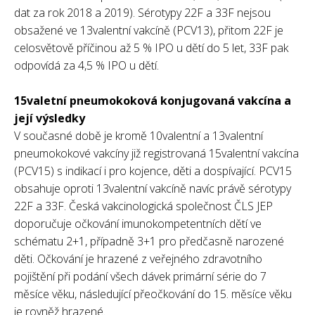
dat za rok 2018 a 2019). Sérotypy 22F a 33F nejsou
obsažené ve 13valentní vakcíně (PCV13), přitom 22F je
celosvětově příčinou až 5 % IPO u dětí do 5 let, 33F pak
odpovídá za 4,5 % IPO u dětí.
15valetní pneumokoková konjugovaná vakcína a
její výsledky
V současné době je kromě 10valentní a 13valentní
pneumokokové vakcíny již registrovaná 15valentní vakcína
(PCV15) s indikací i pro kojence, děti a dospívající. PCV15
obsahuje oproti 13valentní vakcíně navíc právě sérotypy
22F a 33F. Česká vakcinologická společnost ČLS JEP
doporučuje očkování imunokompetentních dětí ve
schématu 2+1, případně 3+1 pro předčasně narozené
děti. Očkování je hrazené z veřejného zdravotního
pojištění při podání všech dávek primární série do 7
měsíce věku, následující přeočkování do 15. měsíce věku
je rovněž hrazené.