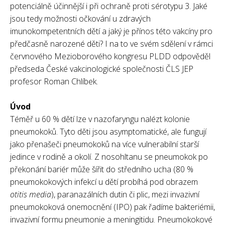
potenciálně účinnější i při ochraně proti sérotypu 3. Jaké
jsou tedy možnosti očkování u zdravých
imunokompetentních dětí a jaký je přínos této vakcíny pro
předčasně narozené děti? I na to ve svém sdělení v rámci
červnového Mezioborového kongresu PLDD odpověděl
předseda České vakcinologické společnosti ČLS JEP
profesor Roman Chlíbek.
Úvod
Téměř u 60 % dětí lze v nazofaryngu nalézt kolonie
pneumokoků. Tyto děti jsou asymptomatické, ale fungují
jako přenašeči pneumokoků na více vulnerabilní starší
jedince v rodině a okolí. Z nosohltanu se pneumokok po
překonání bariér může šířit do středního ucha (80 %
pneumokokových infekcí u dětí probíhá pod obrazem
otitis media
), paranazálních dutin či plic, mezi invazivní
pneumokoková onemocnění (IPO) pak řadíme bakteriémii,
invazivní formu pneumonie a meningitidu. Pneumokokové