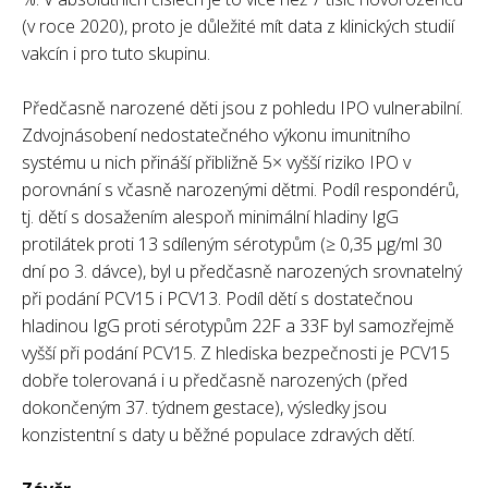
(v roce 2020), proto je důležité mít data z klinických studií
vakcín i pro tuto skupinu.
Předčasně narozené děti jsou z pohledu IPO vulnerabilní.
Zdvojnásobení nedostatečného výkonu imunitního
systému u nich přináší přibližně 5× vyšší riziko IPO v
porovnání s včasně narozenými dětmi. Podíl respondérů,
tj. dětí s dosažením alespoň minimální hladiny IgG
protilátek proti 13 sdíleným sérotypům (≥ 0,35 µg/ml 30
dní po 3. dávce), byl u předčasně narozených srovnatelný
při podání PCV15 i PCV13. Podíl dětí s dostatečnou
hladinou IgG proti sérotypům 22F a 33F byl samozřejmě
vyšší při podání PCV15. Z hlediska bezpečnosti je PCV15
dobře tolerovaná i u předčasně narozených (před
dokončeným 37. týdnem gestace), výsledky jsou
konzistentní s daty u běžné populace zdravých dětí.