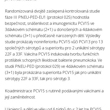
Randomizovaná dvojitě zaslepená kontrolovaná studie
fáze III PNEU-PED-EU1 (protokol 025) hodnotila
bezpečnost, snášenlivost a imunogenicitu PCV15 ve
3dávkovém schématu (2+1) u donošených a 4dávkovém
schématu (3+1) u předčasně narozených dětí. Výsledky
studie prokázaly noninferioritu PCV15 vůči PCV13 pro 13
společných sérotypů a superioritu pro 2 unikátní sérotypy
22F a 33F. Vakcína PCV15 indukovala tvorbu funkčních
protilátek schopných likvidovat bakterie pneumokoka. Ve
studii PNEU-PED (protokol 029) ve 4dávkovém schématu
(3+1) byla prokázána superiorita PCV15 jak pro unikátní
sérotypy 22F a 33F, tak pro sérotyp 3.
Koadministrace PCV15 s rutinně podávanými vakcínami a
její zaměnitelnost.
U kojenců a dětí ve věku od 6 týdnů do < 2 let lze PCV15