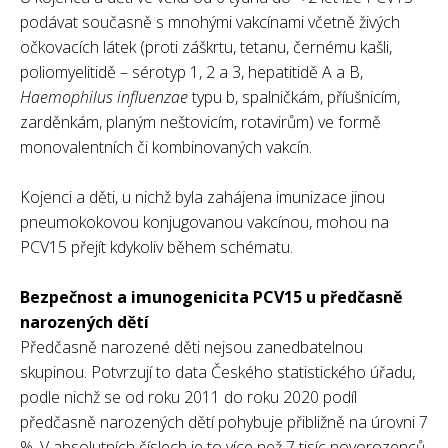
podávat současně s mnohými vakcínami včetně živých
očkovacích látek (proti záškrtu, tetanu, černému kašli,
poliomyelitidě – sérotyp 1, 2 a 3, hepatitidě A a B,
Haemophilus influenzae
typu b, spalničkám, příušnicím,
zarděnkám, planým neštovicím, rotavirům) ve formě
monovalentních či kombinovaných vakcín.
Kojenci a děti, u nichž byla zahájena imunizace jinou
pneumokokovou konjugovanou vakcínou, mohou na
PCV15 přejít kdykoliv během schématu.
Bezpečnost a imunogenicita PCV15 u předčasně
narozených dětí
Předčasně narozené děti nejsou zanedbatelnou
skupinou. Potvrzují to data Českého statistického úřadu,
podle nichž se od roku 2011 do roku 2020 podíl
předčasně narozených dětí pohybuje přibližně na úrovni 7
%. V absolutních číslech je to více než 7 tisíc novorozenců