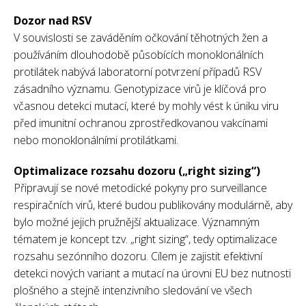
Dozor nad RSV
V souvislosti se zaváděním očkování těhotných žen a
používáním dlouhodobě působících monoklonálních
protilátek nabývá laboratorní potvrzení případů RSV
zásadního významu. Genotypizace virů je klíčová pro
včasnou detekci mutací, které by mohly vést k úniku viru
před imunitní ochranou zprostředkovanou vakcínami
nebo monoklonálními protilátkami.
Optimalizace rozsahu dozoru („right sizing“)
Připravují se nové metodické pokyny pro surveillance
respiračních virů, které budou publikovány modulárně, aby
bylo možné jejich pružnější aktualizace. Významným
tématem je koncept tzv. „right sizing“, tedy optimalizace
rozsahu sezónního dozoru. Cílem je zajistit efektivní
detekci nových variant a mutací na úrovni EU bez nutnosti
plošného a stejně intenzivního sledování ve všech