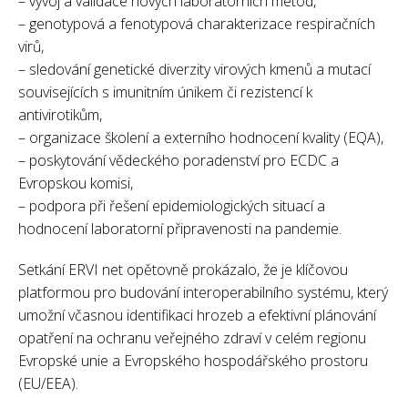
– vývoj a validace nových laboratorních metod,
– genotypová a fenotypová charakterizace respiračních
virů,
– sledování genetické diverzity virových kmenů a mutací
souvisejících s imunitním únikem či rezistencí k
antivirotikům,
– organizace školení a externího hodnocení kvality (EQA),
– poskytování vědeckého poradenství pro ECDC a
Evropskou komisi,
– podpora při řešení epidemiologických situací a
hodnocení laboratorní připravenosti na pandemie.
Setkání ERVI net opětovně prokázalo, že je klíčovou
platformou pro budování interoperabilního systému, který
umožní včasnou identifikaci hrozeb a efektivní plánování
opatření na ochranu veřejného zdraví v celém regionu
Evropské unie a Evropského hospodářského prostoru
(EU/EEA).