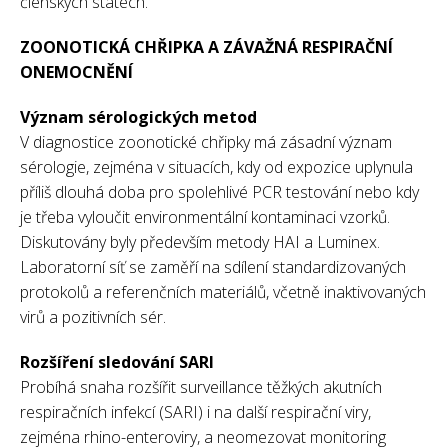
členských státech.
ZOONOTICKÁ CHŘIPKA A ZÁVAŽNÁ RESPIRAČNÍ
ONEMOCNĚNÍ
Význam sérologických metod
V diagnostice zoonotické chřipky má zásadní význam
sérologie, zejména v situacích, kdy od expozice uplynula
příliš dlouhá doba pro spolehlivé PCR testování nebo kdy
je třeba vyloučit environmentální kontaminaci vzorků.
Diskutovány byly především metody HAI a Luminex.
Laboratorní síť se zaměří na sdílení standardizovaných
protokolů a referenčních materiálů, včetně inaktivovaných
virů a pozitivních sér.
Rozšíření sledování SARI
Probíhá snaha rozšířit surveillance těžkých akutních
respiračních infekcí (SARI) i na další respirační viry,
zejména rhino-enteroviry, a neomezovat monitoring