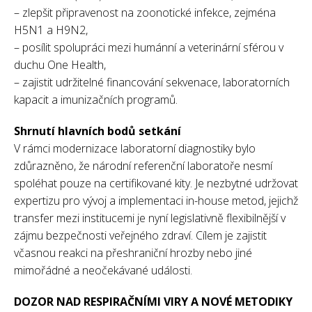
– zlepšit připravenost na zoonotické infekce, zejména
H5N1 a H9N2,
– posílit spolupráci mezi humánní a veterinární sférou v
duchu One Health,
– zajistit udržitelné financování sekvenace, laboratorních
kapacit a imunizačních programů.
Shrnutí hlavních bodů setkání
V rámci modernizace laboratorní diagnostiky bylo
zdůrazněno, že národní referenční laboratoře nesmí
spoléhat pouze na certifikované kity. Je nezbytné udržovat
expertizu pro vývoj a implementaci in-house metod, jejichž
transfer mezi institucemi je nyní legislativně flexibilnější v
zájmu bezpečnosti veřejného zdraví. Cílem je zajistit
včasnou reakci na přeshraniční hrozby nebo jiné
mimořádné a neočekávané události.
DOZOR NAD RESPIRAČNÍMI VIRY A NOVÉ METODIKY