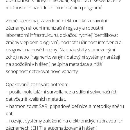
dostupnosti klinických metadat, kapacitách sekvenace i v
možnostech národních imunizačních programů.
Země, které mají zavedené elektronické zdravotní
záznamy, národní imunizační registry a robustní
laboratorní infrastrukturu, dokážou rychleji identifikovat
změny v epidemiologii virů, hodnotit účinnost intervencí a
reagovat na nové hrozby. Naopak státy s omezenými
zdroji nebo fragmentovanými datovými systémy narážejí
na zpoždění v hlášení, neúplná metadata a nižší
schopnost detekovat nové varianty.
Opakovaně zaznívala potřeba:
– posílit molekulární surveillance a sdílení sekvenačních
dat včetně kvalitních metadat,
– harmonizovat SARI případové definice a metodiky sběru
dat,
– rozvíjet systémy založené na elektronických zdravotních
záznamech (EHR) a automatizovaná hlášení,