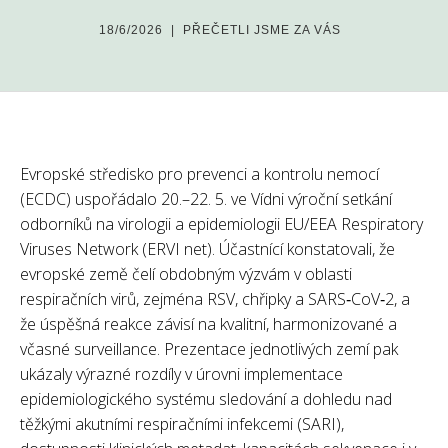
18/6/2026
|
PŘEČETLI JSME ZA VÁS
Evropské středisko pro prevenci a kontrolu nemocí
(ECDC) uspořádalo 20.–22. 5. ve Vídni výroční setkání
odborníků na virologii a epidemiologii EU/EEA Respiratory
Viruses Network (ERVI net). Účastnící konstatovali, že
evropské země čelí obdobným výzvám v oblasti
respiračních virů, zejména RSV, chřipky a SARS‑CoV‑2, a
že úspěšná reakce závisí na kvalitní, harmonizované a
včasné surveillance. Prezentace jednotlivých zemí pak
ukázaly výrazné rozdíly v úrovni implementace
epidemiologického systému sledování a dohledu nad
těžkými akutními respiračními infekcemi (SARI),