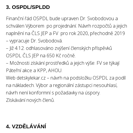
3. OSPDL/SPLDD
Finanční řád OSPDL bude upraven Dr. Svobodovou a
schválen Výborem po projednání. Návrh rozpočtů a jejich
naplnění na ČLS JEP a FV pro rok 2020, přechodně 2019
– vypracuje Dr. Svobodová.
– Již 4.12. odhlasováno zvýšení členských příspěvků
OSPDL ČLS JEP na 650 Kč ročně.
– Možnosti získání prostředků a jejich výše: FV se týkají
Páteřní akce a KPP, AHOU.
Web detskylekar.cz – návrh na podsložku OSPDL za podíl
na nákladech. Výbor a regionální zástupci nesouhlasí,
návrh není konformní s požadavky na úspory.
Získávání nových členů.
4. VZDĚLÁVÁNÍ