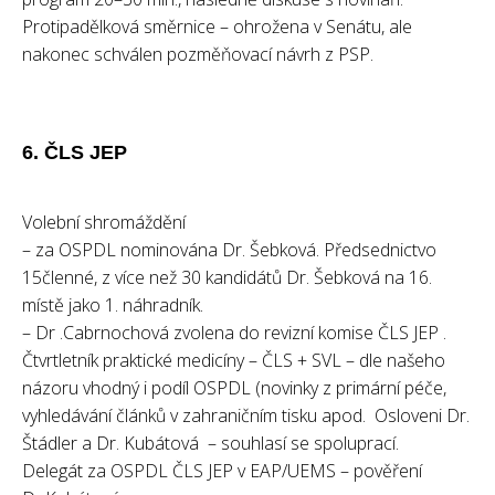
Protipadělková směrnice – ohrožena v Senátu, ale
nakonec schválen pozměňovací návrh z PSP.
6. ČLS JEP
Volební shromáždění
– za OSPDL nominována Dr. Šebková. Předsednictvo
15členné, z více než 30 kandidátů Dr. Šebková na 16.
místě jako 1. náhradník.
– Dr .Cabrnochová zvolena do revizní komise ČLS JEP .
Čtvrtletník praktické medicíny – ČLS + SVL – dle našeho
názoru vhodný i podíl OSPDL (novinky z primární péče,
vyhledávání článků v zahraničním tisku apod. Osloveni Dr.
Štádler a Dr. Kubátová – souhlasí se spoluprací.
Delegát za OSPDL ČLS JEP v EAP/UEMS – pověření