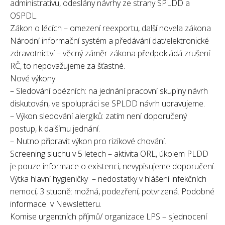
administrativu, odeslány návrhy ze strany SPLDD a
OSPDL.
Zákon o lécích – omezení reexportu, další novela zákona
Národní informační systém a předávání dat/elektronické
zdravotnictví – věcný záměr zákona předpokládá zrušení
RČ, to nepovažujeme za šťastné.
Nové výkony
– Sledování obézních: na jednání pracovní skupiny návrh
diskutován, ve spolupráci se SPLDD návrh upravujeme.
– Výkon sledování alergiků: zatím není doporučený
postup, k dalšímu jednání.
– Nutno připravit výkon pro rizikové chování.
Screening sluchu v 5 letech – aktivita ORL, úkolem PLDD
je pouze informace o existenci, nevypisujeme doporučení.
Výtka hlavní hygieničky – nedostatky v hlášení infekčních
nemocí, 3 stupně: možná, podezření, potvrzená. Podobné
informace v Newsletteru.
Komise urgentních příjmů/ organizace LPS – sjednocení