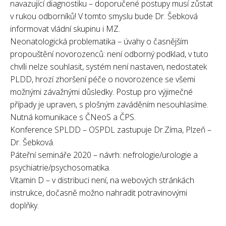
navazující diagnostiku – doporučené postupy musí zůstat
v rukou odborníků! V tomto smyslu bude Dr. Šebková
informovat vládní skupinu i MZ.
Neonatologická problematika – úvahy o časnějším
propouštění novorozenců: není odborný podklad, v tuto
chvíli nelze souhlasit, systém není nastaven, nedostatek
PLDD, hrozí zhoršení péče o novorozence se všemi
možnými závažnými důsledky. Postup pro výjimečné
případy je upraven, s plošným zaváděním nesouhlasíme.
Nutná komunikace s ČNeoS a ČPS.
Konference SPLDD – OSPDL zastupuje Dr.Zíma, Plzeň –
Dr. Šebková.
Páteřní semináře 2020 – návrh: nefrologie/urologie a
psychiatrie/psychosomatika.
Vitamin D – v distribuci není, na webových stránkách
instrukce, dočasně možno nahradit potravinovými
doplňky.