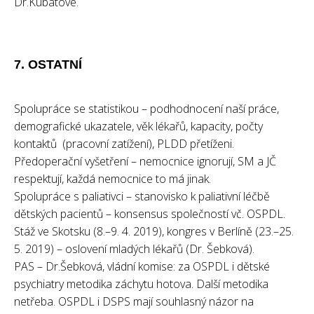
Dr.Kubátové.
7. OSTATNÍ
Spolupráce se statistikou – podhodnocení naší práce,
demografické ukazatele, věk lékařů, kapacity, počty
kontaktů (pracovní zatížení), PLDD přetíženi.
Předoperační vyšetření – nemocnice ignorují, SM a JČ
respektují, každá nemocnice to má jinak.
Spolupráce s paliativci – stanovisko k paliativní léčbě
dětských pacientů – konsensus společností vč. OSPDL.
Stáž ve Skotsku (8.–9. 4. 2019), kongres v Berlíně (23.–25.
5. 2019) – oslovení mladých lékařů (Dr. Šebková).
PAS – Dr.Šebková, vládní komise: za OSPDL i dětské
psychiatry metodika záchytu hotova. Další metodika
netřeba. OSPDL i DSPS mají souhlasný názor na