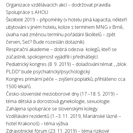
Organizace vzdělávacích akcí – dodržovat pravidla.
Spolupráce s AHOU.
Školitelé 2019 – připomínky (v hotelu plná kapacita, někteří
ubytováni v jiném hotelu, kolize s termínem MNG v Brně,
úvaha nad změnou termínu pořádání školitelů – zpět
červen, Seč? Bude rozeslán dotazník).
Respirační akademie – dobrá odezva kolegů, kteří se
zúčastnili, spokojenost vyjádřili i přednášející.
Pediatrický kongres (8. 9. 2019) – dolaďování témat , „blok
PLDD“ bude psychiatrický/psychologický.
Kongres primární péče – zvýšení poplatků, přihlášeno cca
1500 lékařů.
Česko-slovenské mezioborové dny (17.–18. 5. 2019) –
téma dětská a dorostová gynekologie, sexuologie.
Zahájena spolupráce se slovenskými kolegy.
Vzdělávání rezidentů (1.–3. 11. 2019, Mariánské lázně –
hotel Krakonoš) – téma výživa.
Zdravotnické fórum (23. 11. 2019) – téma rizikové