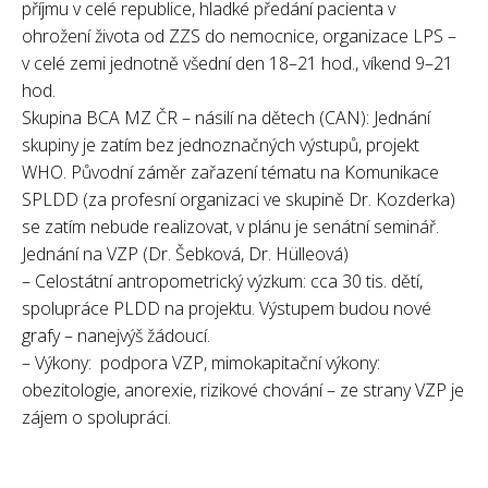
příjmu v celé republice, hladké předání pacienta v
ohrožení života od ZZS do nemocnice, organizace LPS –
v celé zemi jednotně všední den 18–21 hod., víkend 9–21
hod.
Skupina BCA MZ ČR – násilí na dětech (CAN): Jednání
skupiny je zatím bez jednoznačných výstupů, projekt
WHO. Původní záměr zařazení tématu na Komunikace
SPLDD (za profesní organizaci ve skupině Dr. Kozderka)
se zatím nebude realizovat, v plánu je senátní seminář.
Jednání na VZP (Dr. Šebková, Dr. Hülleová)
– Celostátní antropometrický výzkum: cca 30 tis. dětí,
spolupráce PLDD na projektu. Výstupem budou nové
grafy – nanejvýš žádoucí.
– Výkony: podpora VZP, mimokapitační výkony:
obezitologie, anorexie, rizikové chování – ze strany VZP je
zájem o spolupráci.