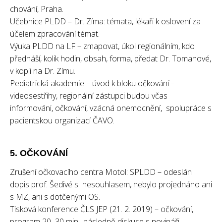
chování, Praha.
Učebnice PLDD – Dr. Zíma: témata, lékaři k oslovení za
účelem zpracování témat.
Výuka PLDD na LF – zmapovat, úkol regionálním, kdo
přednáší, kolik hodin, obsah, forma, předat Dr. Tomanové,
v kopii na Dr. Zímu.
Pediatrická akademie – úvod k bloku očkování –
videosestřihy, regionální zástupci budou včas
informováni, očkování, vzácná onemocnění, spolupráce s
pacientskou organizací ČAVO.
5. OČKOVÁNÍ
Zrušení očkovacího centra Motol: SPLDD – odeslán
dopis prof. Šedivé s nesouhlasem, nebylo projednáno ani
s MZ, ani s dotčenými OS.
Tisková konference ČLS JEP (21. 2. 2019) – očkování,
program 20–30 min., následně diskuse s novináři.