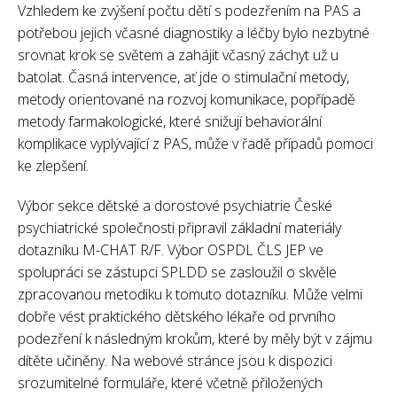
Vzhledem ke zvýšení počtu dětí s podezřením na PAS a
potřebou jejich včasné diagnostiky a léčby bylo nezbytné
srovnat krok se světem a zahájit včasný záchyt už u
batolat. Časná intervence, ať jde o stimulační metody,
metody orientované na rozvoj komunikace, popřípadě
metody farmakologické, které snižují behaviorální
komplikace vyplývající z PAS, může v řadě případů pomoci
ke zlepšení.
Výbor sekce dětské a dorostové psychiatrie České
psychiatrické společnosti připravil základní materiály
dotazníku M-CHAT R/F. Výbor OSPDL ČLS JEP ve
spolupráci se zástupci SPLDD se zasloužil o skvěle
zpracovanou metodiku k tomuto dotazníku. Může velmi
dobře vést praktického dětského lékaře od prvního
podezření k následným krokům, které by měly být v zájmu
dítěte učiněny. Na webové stránce jsou k dispozici
srozumitelné formuláře, které včetně přiložených