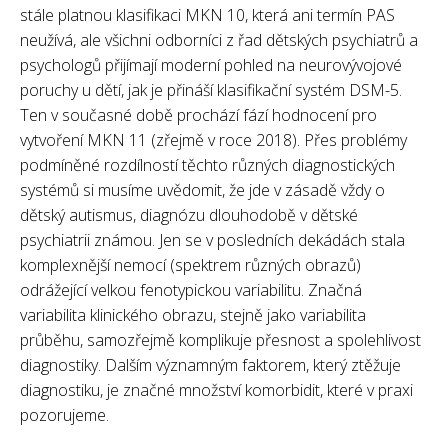
stále platnou klasifikaci MKN 10, která ani termín PAS
neužívá, ale všichni odborníci z řad dětských psychiatrů a
psychologů přijímají moderní pohled na neurovývojové
poruchy u dětí, jak je přináší klasifikační systém DSM-5.
Ten v současné době prochází fází hodnocení pro
vytvoření MKN 11 (zřejmě v roce 2018). Přes problémy
podmíněné rozdílností těchto různých diagnostických
systémů si musíme uvědomit, že jde v zásadě vždy o
dětský autismus, diagnózu dlouhodobě v dětské
psychiatrii známou. Jen se v posledních dekádách stala
komplexnější nemocí (spektrem různých obrazů)
odrážející velkou fenotypickou variabilitu. Značná
variabilita klinického obrazu, stejně jako variabilita
průběhu, samozřejmě komplikuje přesnost a spolehlivost
diagnostiky. Dalším významným faktorem, který ztěžuje
diagnostiku, je značné množství komorbidit, které v praxi
pozorujeme.