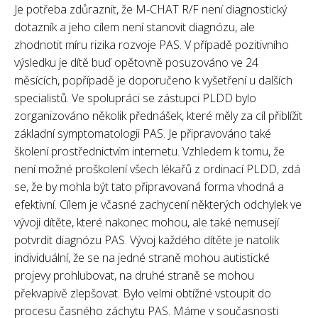
Je potřeba zdůraznit, že M-CHAT R/F není diagnostický
dotazník a jeho cílem není stanovit diagnózu, ale
zhodnotit míru rizika rozvoje PAS. V případě pozitivního
výsledku je dítě buď opětovně posuzováno ve 24
měsících, popřípadě je doporučeno k vyšetření u dalších
specialistů. Ve spolupráci se zástupci PLDD bylo
zorganizováno několik přednášek, které měly za cíl přiblížit
základní symptomatologii PAS. Je připravováno také
školení prostřednictvím internetu. Vzhledem k tomu, že
není možné proškolení všech lékařů z ordinací PLDD, zdá
se, že by mohla být tato připravovaná forma vhodná a
efektivní. Cílem je včasné zachycení některých odchylek ve
vývoji dítěte, které nakonec mohou, ale také nemusejí
potvrdit diagnózu PAS. Vývoj každého dítěte je natolik
individuální, že se na jedné straně mohou autistické
projevy prohlubovat, na druhé straně se mohou
překvapivě zlepšovat. Bylo velmi obtížné vstoupit do
procesu časného záchytu PAS. Máme v současnosti