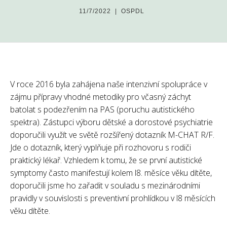
11/7/2022
|
OSPDL
V roce 2016 byla zahájena naše intenzivní spolupráce v
zájmu přípravy vhodné metodiky pro včasný záchyt
batolat s podezřením na PAS (poruchu autistického
spektra). Zástupci výboru dětské a dorostové psychiatrie
doporučili využít ve světě rozšířený dotazník M-CHAT R/F.
Jde o dotazník, který vyplňuje při rozhovoru s rodiči
praktický lékař. Vzhledem k tomu, že se první autistické
symptomy často manifestují kolem l8. měsíce věku dítěte,
doporučili jsme ho zařadit v souladu s mezinárodními
pravidly v souvislosti s preventivní prohlídkou v l8 měsících
věku dítěte.