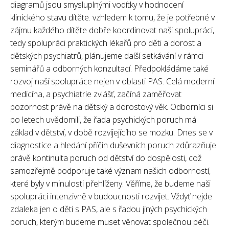
diagramů jsou smysluplnými vodítky v hodnocení
klinického stavu dítěte. vzhledem k tomu, že je potřebné v
zájmu každého dítěte dobře koordinovat naši spolupráci,
tedy spolupráci praktických lékařů pro děti a dorost a
dětských psychiatrů, plánujeme další setkávání v rámci
seminářů a odborných konzultací. Předpokládáme také
rozvoj naší spolupráce nejen v oblasti PAS. Celá moderní
medicína, a psychiatrie zvlášť, začíná zaměřovat
pozornost právě na dětský a dorostový věk. Odborníci si
po letech uvědomili, že řada psychických poruch má
základ v dětství, v době rozvíjejícího se mozku. Dnes se v
diagnostice a hledání příčin duševních poruch zdůrazňuje
právě kontinuita poruch od dětství do dospělosti, což
samozřejmě podporuje také význam našich odborností,
které byly v minulosti přehlíženy. Věříme, že budeme naši
spolupráci intenzivně v budoucnosti rozvíjet. Vždyť nejde
zdaleka jen o děti s PAS, ale s řadou jiných psychických
poruch, kterým budeme muset věnovat společnou péči.