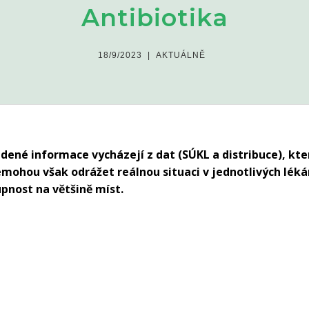
Antibiotika
18/9/2023
|
AKTUÁLNĚ
ené informace vycházejí z dat (SÚKL a distribuce), kt
emohou však odrážet reálnou situaci v jednotlivých léká
nost na většině míst.