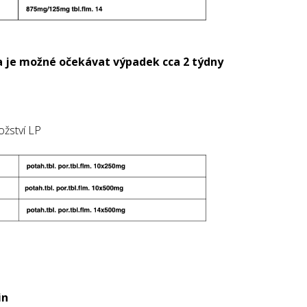
na je možné očekávat výpadek cca 2 týdny
žství LP
in