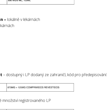
in –
lokálně v lékárnách
ékárnách
át
– dostupný i LP dodaný ze zahraničí, kód pro předepisování:
é množství registrovaného LP