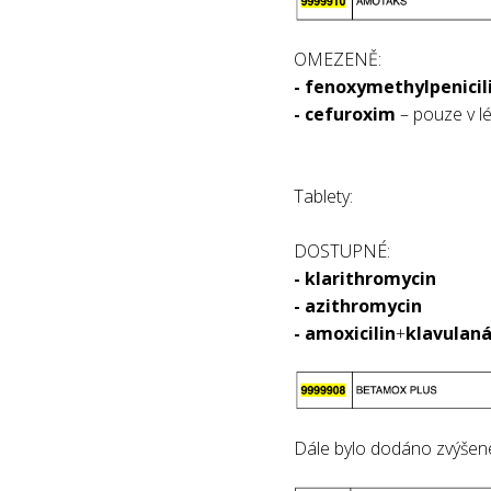
OMEZENĚ:
- fenoxymethylpenicil
- cefuroxim
– pouze v l
Tablety:
DOSTUPNÉ:
- klarithromycin
- azithromycin
- amoxicilin
+
klavulan
Dále bylo dodáno zvýšen