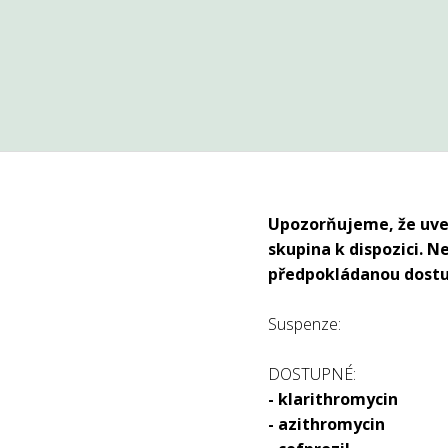
Upozorňujeme, že uved
skupina k dispozici. N
předpokládanou dostup
Suspenze:
DOSTUPNÉ:
- klarithromycin
- azithromycin