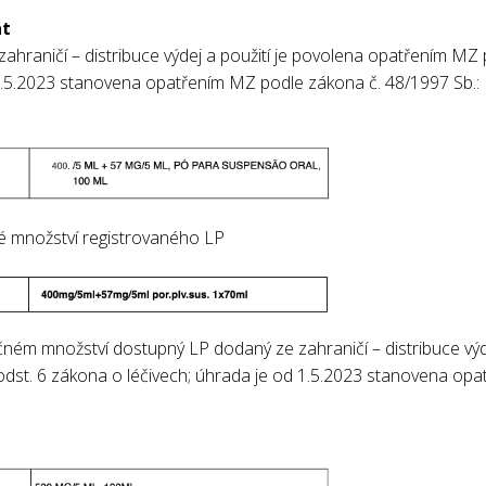
át
ahraničí – distribuce výdej a použití je povolena opatřením MZ 
 1.5.2023 stanovena opatřením MZ podle zákona č. 48/1997 Sb.:
é množství registrovaného LP
čném množství dostupný LP dodaný ze zahraničí – distribuce výde
dst. 6 zákona o léčivech; úhrada je od 1.5.2023 stanovena op