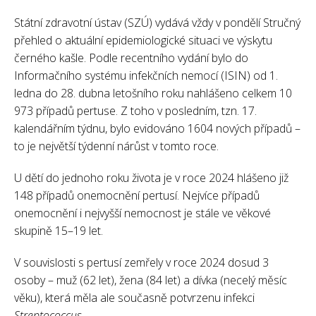
Státní zdravotní ústav (SZÚ) vydává vždy v pondělí Stručný
přehled o aktuální epidemiologické situaci ve výskytu
černého kašle. Podle recentního vydání bylo do
Informačního systému infekčních nemocí (ISIN) od 1.
ledna do 28. dubna letošního roku nahlášeno celkem 10
973 případů pertuse. Z toho v posledním, tzn. 17.
kalendářním týdnu, bylo evidováno 1604 nových případů –
to je největší týdenní nárůst v tomto roce.
U dětí do jednoho roku života je v roce 2024 hlášeno již
148 případů onemocnění pertusí. Nejvíce případů
onemocnění i nejvyšší nemocnost je stále ve věkové
skupině 15–19 let.
V souvislosti s pertusí zemřely v roce 2024 dosud 3
osoby – muž (62 let), žena (84 let) a dívka (necelý měsíc
věku), která měla ale současně potvrzenu infekci
Streptococcus