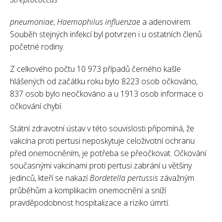
pneumoniae
,
Haemophilus influenzae
a adenovirem.
Souběh stejných infekcí byl potvrzen i u ostatních členů
početné rodiny.
Z celkového počtu 10 973 případů černého kašle
hlášených od začátku roku bylo 8223 osob očkováno,
837 osob bylo neočkováno a u 1913 osob informace o
očkování chybí.
Státní zdravotní ústav v této souvislosti připomíná, že
vakcína proti pertusi neposkytuje celoživotní ochranu
před onemocněním, je potřeba se přeočkovat. Očkování
současnými vakcínami proti pertusi zabrání u většiny
jedinců, kteří se nakazí
Bordetella pertussis
závažným
průběhům a komplikacím onemocnění a sníží
pravděpodobnost hospitalizace a riziko úmrtí.