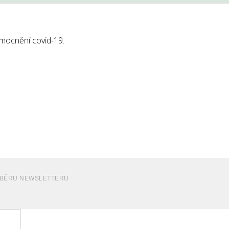
emocnění covid-19.
ODBĚRU NEWSLETTERU