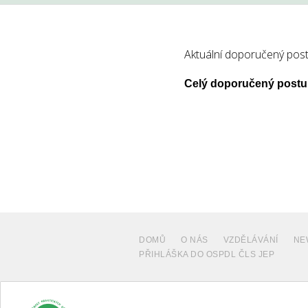
Aktuální doporučený post
Celý doporučený postu
DOMŮ
O NÁS
VZDĚLÁVÁNÍ
NE
PŘIHLÁŠKA DO OSPDL ČLS JEP