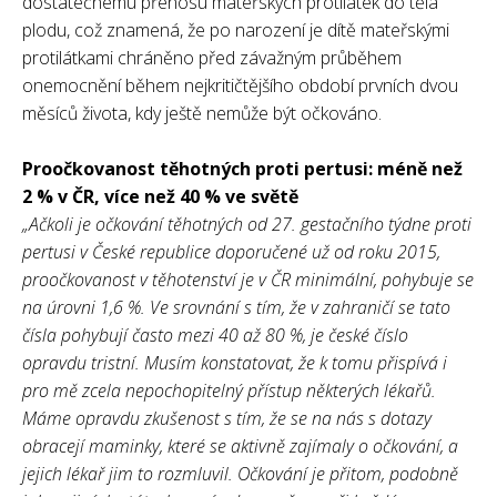
dostatečnému přenosu mateřských protilátek do těla
plodu, což znamená, že po narození je dítě mateřskými
protilátkami chráněno před závažným průběhem
onemocnění během nejkritičtějšího období prvních dvou
měsíců života, kdy ještě nemůže být očkováno.
Proočkovanost těhotných proti pertusi: méně než
2 % v ČR, více než 40 % ve světě
„Ačkoli je očkování těhotných od 27. gestačního týdne proti
pertusi v České republice doporučené už od roku 2015,
proočkovanost v těhotenství je v ČR minimální, pohybuje se
na úrovni 1,6 %. Ve srovnání s tím, že v zahraničí se tato
čísla pohybují často mezi 40 až 80 %, je české číslo
opravdu tristní. Musím konstatovat, že k tomu přispívá i
pro mě zcela nepochopitelný přístup některých lékařů.
Máme opravdu zkušenost s tím, že se na nás s dotazy
obracejí maminky, které se aktivně zajímaly o očkování, a
jejich lékař jim to rozmluvil. Očkování je přitom, podobně