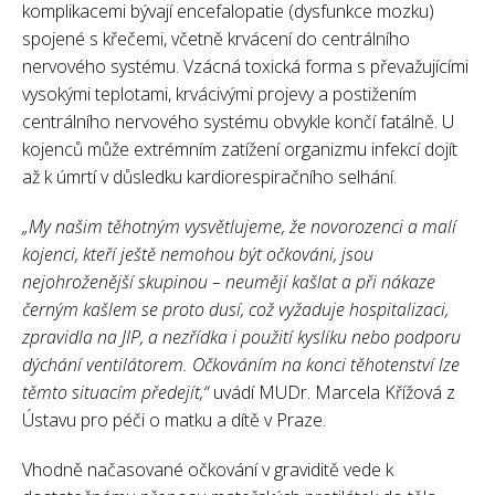
komplikacemi bývají encefalopatie (dysfunkce mozku)
spojené s křečemi, včetně krvácení do centrálního
nervového systému. Vzácná toxická forma s převažujícími
vysokými teplotami, krvácivými projevy a postižením
centrálního nervového systému obvykle končí fatálně. U
kojenců může extrémním zatížení organizmu infekcí dojít
až k úmrtí v důsledku kardiorespiračního selhání.
„My našim těhotným vysvětlujeme, že novorozenci a malí
kojenci, kteří ještě nemohou být očkováni, jsou
nejohroženější skupinou – neumějí kašlat a při nákaze
černým kašlem se proto dusí, což vyžaduje hospitalizaci,
zpravidla na JIP, a nezřídka i použití kyslíku nebo podporu
dýchání ventilátorem. Očkováním na konci těhotenství lze
těmto situacím předejít,“
uvádí MUDr. Marcela Křížová z
Ústavu pro péči o matku a dítě v Praze.
Vhodně načasované očkování v graviditě vede k