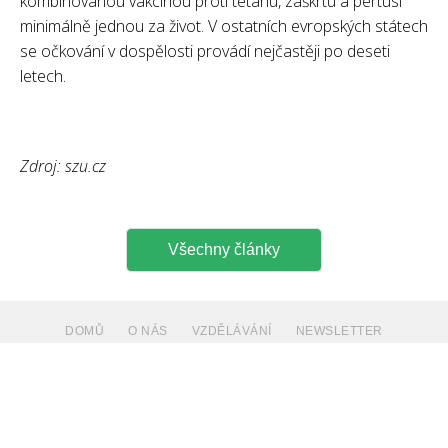
kombinovanou vakcínou proti tetanu, záškrtu a pertusi
minimálně jednou za život. V ostatních evropských státech
se očkování v dospělosti provádí nejčastěji po deseti
letech.
Zdroj: szu.cz
Všechny články
DOMŮ
O NÁS
VZDĚLÁVÁNÍ
NEWSLETTER
DOKUMENTY
ODKAZY
KONTAKT
PŘIHLÁSIT K ODBĚRU NEWSLETTERU
PŘIHLÁŠKA DO OSPDL ČLS JEP