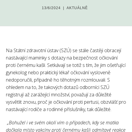
13/6/2024
|
AKTUÁLNĚ
Na Státní zdravotní ústav (SZÚ) se stále častěji obracejí
nastávající maminky s dotazy na bezpečnost očkování
proti černému kašli. Setkávají se totiž s tím, že jim ošetřující
gynekolog nebo praktický lékař očkování vysloveně
nedoporučili, případně ho těhotným rozmlouvali. S
ohledem na to, že takových dotazů odborníci SZÚ
registrují až zarážející množství, považují za důležité
vysvětlit znovu, proč je očkování proti pertusi, obzvlášť pro
nastávající rodiče a rodinné příslušníky, tak důležité.
„Bohužel i ve svém okolí vím o případech, kdy se matka
dočkala místo vakcíny proti černému kašli odmítavé reakce