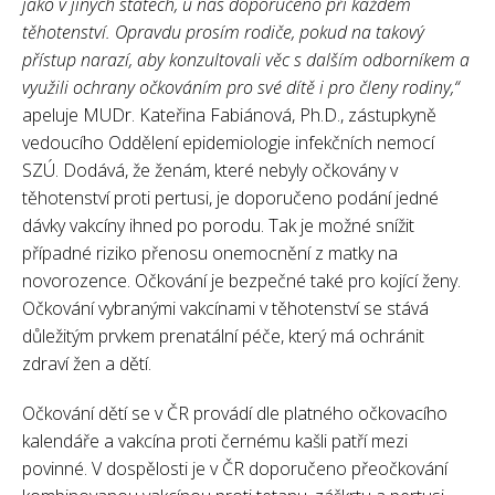
jako v jiných státech, u nás doporučeno při každém
těhotenství. Opravdu prosím rodiče, pokud na takový
přístup narazí, aby konzultovali věc s dalším odborníkem a
využili ochrany očkováním pro své dítě i pro členy rodiny,“
apeluje MUDr. Kateřina Fabiánová, Ph.D., zástupkyně
vedoucího Oddělení epidemiologie infekčních nemocí
SZÚ. Dodává, že ženám, které nebyly očkovány v
těhotenství proti pertusi, je doporučeno podání jedné
dávky vakcíny ihned po porodu. Tak je možné snížit
případné riziko přenosu onemocnění z matky na
novorozence. Očkování je bezpečné také pro kojící ženy.
Očkování vybranými vakcínami v těhotenství se stává
důležitým prvkem prenatální péče, který má ochránit
zdraví žen a dětí.
Očkování dětí se v ČR provádí dle platného očkovacího
kalendáře a vakcína proti černému kašli patří mezi
povinné. V dospělosti je v ČR doporučeno přeočkování