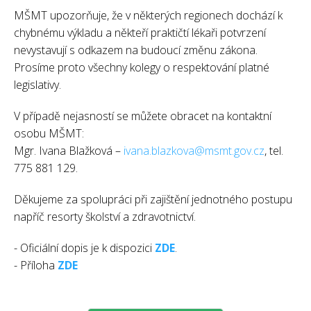
MŠMT upozorňuje, že v některých regionech dochází k
chybnému výkladu a někteří praktičtí lékaři potvrzení
nevystavují s odkazem na budoucí změnu zákona.
Prosíme proto všechny kolegy o respektování platné
legislativy.
V případě nejasností se můžete obracet na kontaktní
osobu MŠMT:
Mgr. Ivana Blažková –
ivana.blazkova@msmt.gov.cz
, tel.
775 881 129.
Děkujeme za spolupráci při zajištění jednotného postupu
napříč resorty školství a zdravotnictví.
- Oficiální dopis je k dispozici
ZDE
.
- Příloha
ZDE