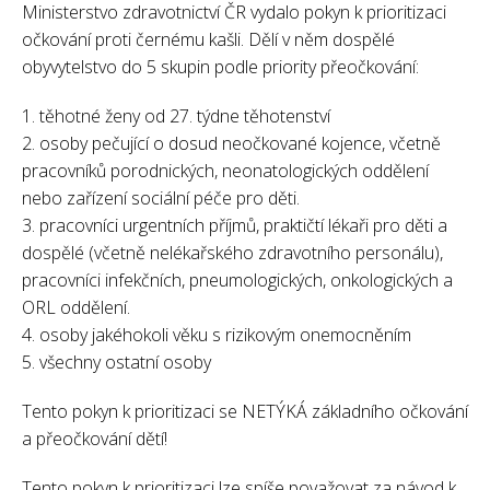
Ministerstvo zdravotnictví ČR vydalo pokyn k prioritizaci
očkování proti černému kašli. Dělí v něm dospělé
obyvytelstvo do 5 skupin podle priority přeočkování:
1. těhotné ženy od 27. týdne těhotenství
2. osoby pečující o dosud neočkované kojence, včetně
pracovníků porodnických, neonatologických oddělení
nebo zařízení sociální péče pro děti.
3. pracovníci urgentních příjmů, praktičtí lékaři pro děti a
dospělé (včetně nelékařského zdravotního personálu),
pracovníci infekčních, pneumologických, onkologických a
ORL oddělení.
4. osoby jakéhokoli věku s rizikovým onemocněním
5. všechny ostatní osoby
Tento pokyn k prioritizaci se NETÝKÁ základního očkování
a přeočkování dětí!
Tento pokyn k prioritizaci lze spíše považovat za návod k