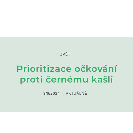
ZPĚT
Prioritizace očkování
proti černému kašli
3/6/2024
|
AKTUÁLNĚ