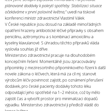
plánované dodávky k pokrytí spotřeby. Stabilizaci situace
očekáváme v první polovině května,“
uvedl na tiskové
konferenci ministr zdravotnictví Vlastimil Válek.
V České republice jsou dosud na základě mimořádných
opatření hrazeny antibiotické léčivé přípravky s obsahem
penicilinu, azitromycinu a s kombinací amoxicilinu a
kyseliny klavulanové. S úhradou těchto přípravků vláda
vyslovila souhlas již dříve.
Ministerstvo zdravotnictví pracuje na dlouhodobém
koncepčním řešení. Momentálně jsou zpracovávány
připomínky z meziresortního připomínkového řízení k další
novele zákona o léčivech, která má za cíl mj. stanovit
výrobcům léčiv povinnost zajistit, po oznámení přerušení
dodávek, pro české pacienty dodávky tohoto léku
odpovídající jeho spotřebě na 1–2 měsíce, což by mělo
zajistit čas a vytvořit prostor pro minimalizaci dopadů
výpadku. Ministerstvo zdravotnictví ji předloží vládě do