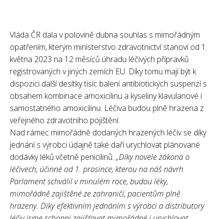
Vláda ČR dala v polovině dubna souhlas s mimořádným
opatřením, kterým ministerstvo zdravotnictví stanoví od 1.
května 2023 na 12 měsíců úhradu léčivých přípravků
registrovaných v jiných zemích EU. Díky tomu mají být k
dispozici další desítky tisíc balení antibiotických suspenzí s
obsahem kombinace amoxicilinu a kyseliny klavulanové i
samostatného amoxicilinu. Léčiva budou plně hrazena z
veřejného zdravotního pojištění.
Nad rámec mimořádně dodaných hrazených léčiv se díky
jednání s výrobci údajně také daří urychlovat plánované
dodávky léků včetně penicilinů.
„Díky novele zákona o
léčivech, účinné od 1. prosince, kterou na náš návrh
Parlament schválil v minulém roce, budou léky,
mimořádně zajištěné ze zahraničí, pacientům plně
hrazeny. Díky efektivním jednáním s výrobci a distributory
léčiv jsme schopni zajišťovat mimořádné i urychlovat