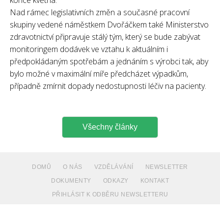
konce května.
Nad rámec legislativních změn a současné pracovní
skupiny vedené náměstkem Dvořáčkem také Ministerstvo
zdravotnictví připravuje stálý tým, který se bude zabývat
monitoringem dodávek ve vztahu k aktuálním i
předpokládaným spotřebám a jednáním s výrobci tak, aby
bylo možné v maximální míře předcházet výpadkům,
případně zmírnit dopady nedostupnosti léčiv na pacienty.
Všechny články
DOMŮ
O NÁS
VZDĚLÁVÁNÍ
NEWSLETTER
DOKUMENTY
ODKAZY
KONTAKT
PŘIHLÁSIT K ODBĚRU NEWSLETTERU
PŘIHLÁŠKA DO OSPDL ČLS JEP