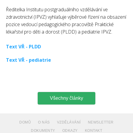
Ředitelka Institutu postgraduálního vzdělávání ve
zdravotnictví (IPVZ) vyhlašuje výběrové řízení na obsazení
pozice vedoucí pedagogického pracoviště Praktické
lékařství pro děti a dorost (PLDD) a pediatrie IPVZ.
Text VŘ - PLDD
Text VŘ - pediatrie
Všechny články
DOMŮ
O NÁS
VZDĚLÁVÁNÍ
NEWSLETTER
DOKUMENTY
ODKAZY
KONTAKT