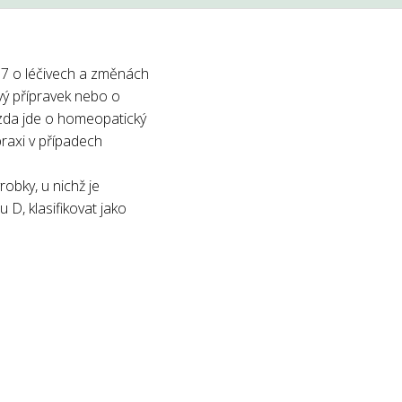
007 o léčivech a změnách
vý přípravek nebo o
ě zda jde o homeopatický
raxi v případech
obky, u nichž je
D, klasifikovat jako