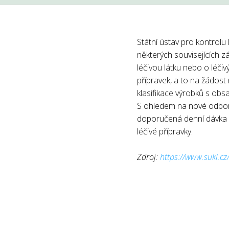
Státní ústav pro kontrolu
některých souvisejících z
léčivou látku nebo o léči
přípravek, a to na žádost
klasifikace výrobků s obs
S ohledem na nové odborné
doporučená denní dávka ni
léčivé přípravky.
Zdroj:
https://www.sukl.c