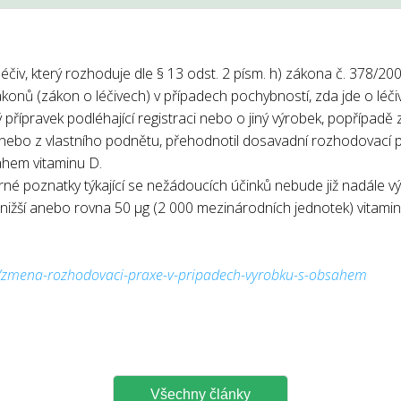
 léčiv, který rozhoduje dle § 13 odst. 2 písm. h) zákona č. 378/2
ákonů (zákon o léčivech) v případech pochybností, zda jde o léči
vý přípravek podléhající registraci nebo o jiný výrobek, popřípad
 nebo z vlastního podnětu, přehodnotil dosavadní rozhodovací p
ahem vitaminu D.
 poznatky týkající se nežádoucích účinků nebude již nadále výr
žší anebo rovna 50 μg (2 000 mezinárodních jednotek) vitaminu 
z/zmena-rozhodovaci-praxe-v-pripadech-vyrobku-s-obsahem
Všechny články