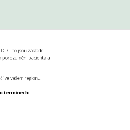
LDD – to jsou základní
en porozumění pacienta a
či ve vašem regionu.
to termínech: