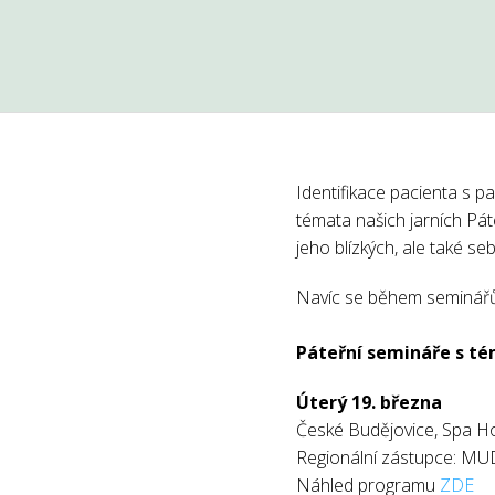
Identifikace pacienta s p
témata našich jarních Pá
jeho blízkých, ale také s
Navíc se během seminářů m
Páteřní semináře s té
Úterý 19. března
České Budějovice, Spa Ho
Regionální zástupce: MU
Náhled programu
ZDE