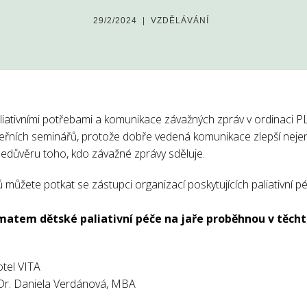
29/2/2024
|
VZDĚLÁVÁNÍ
aliativními potřebami a komunikace závažných zpráv v ordinaci P
teřních seminářů, protože dobře vedená komunikace zlepší nej
ebedůvěru toho, kdo závažné zprávy sděluje.
ůžete potkat se zástupci organizací poskytujících paliativní pé
matem dětské paliativní péče na jaře proběhnou v těch
tel VITA
Dr. Daniela Verdánová, MBA