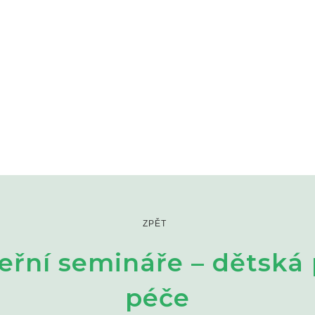
ZPĚT
eřní semináře – dětská 
péče