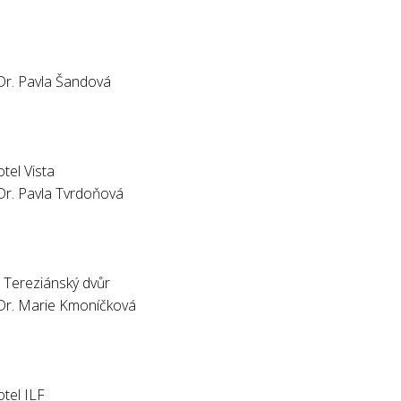
Dr. Pavla Šandová
tel Vista
Dr. Pavla Tvrdoňová
 Tereziánský dvůr
Dr. Marie Kmoníčková
tel ILF