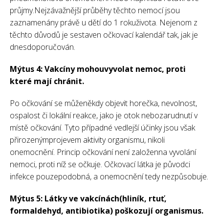
průjmy.Nejzávažnější průběhy těchto nemocí jsou
zaznamenány právě u dětí do 1 rokuživota. Nejenom z
těchto důvodů je sestaven očkovací kalendář tak, jak je
dnesdoporučován.
Mýtus 4: Vakcíny mohouvyvolat nemoc, proti
které mají chránit.
Po očkování se můženěkdy objevit horečka, nevolnost,
ospalost či lokální reakce, jako je otok nebozarudnutí v
místě očkování. Tyto případné vedlejší účinky jsou však
přirozenýmprojevem aktivity organismu, nikoli
onemocnění. Princip očkování není založenna vyvolání
nemoci, proti níž se očkuje. Očkovací látka je původci
infekce pouzepodobná, a onemocnění tedy nezpůsobuje.
Mýtus 5: Látky ve vakcínách(hliník, rtuť,
formaldehyd, antibiotika) poškozují organismus.