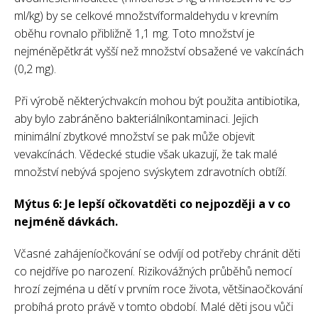
ml/kg) by se celkové množstvíformaldehydu v krevním
oběhu rovnalo přibližně 1,1 mg. Toto množství je
nejméněpětkrát vyšší než množství obsažené ve vakcínách
(0,2 mg).
Při výrobě některýchvakcín mohou být použita antibiotika,
aby bylo zabráněno bakteriálníkontaminaci. Jejich
minimální zbytkové množství se pak může objevit
vevakcínách. Vědecké studie však ukazují, že tak malé
množství nebývá spojeno svýskytem zdravotních obtíží.
Mýtus 6: Je lepší očkovatděti co nejpozději a v co
nejméně dávkách.
Včasné zahájeníočkování se odvíjí od potřeby chránit děti
co nejdříve po narození. Rizikovážných průběhů nemocí
hrozí zejména u dětí v prvním roce života, většinaočkování
probíhá proto právě v tomto období. Malé děti jsou vůči