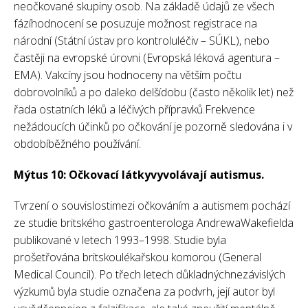
neočkované skupiny osob. Na základě údajů ze všech
fázíhodnocení se posuzuje možnost registrace na
národní (Státní ústav pro kontroluléčiv – SÚKL), nebo
častěji na evropské úrovni (Evropská léková agentura –
EMA). Vakcíny jsou hodnoceny na větším počtu
dobrovolníků a po daleko delšídobu (často několik let) než
řada ostatních léků a léčivých přípravků.Frekvence
nežádoucích účinků po očkování je pozorně sledována i v
obdobíběžného používání.
Mýtus 10: Očkovací látkyvyvolávají autismus.
Tvrzení o souvislostimezi očkováním a autismem pochází
ze studie britského gastroenterologa AndrewaWakefielda
publikované v letech 1993–1998. Studie byla
prošetřována britskoulékařskou komorou (General
Medical Council). Po třech letech důkladnýchnezávislých
výzkumů byla studie označena za podvrh, její autor byl