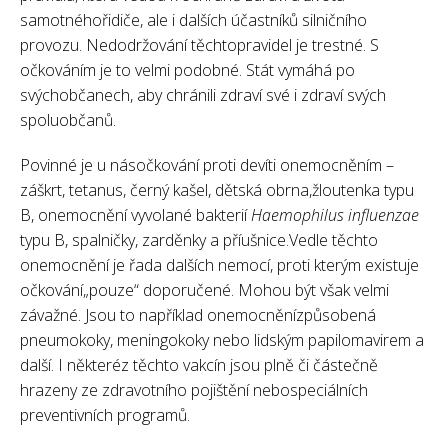
samotnéhořidiče, ale i dalších účastníků silničního
provozu. Nedodržování těchtopravidel je trestné. S
očkováním je to velmi podobné. Stát vymáhá po
svýchobčanech, aby chránili zdraví své i zdraví svých
spoluobčanů.
Povinné je u násočkování proti devíti onemocněním –
záškrt, tetanus, černý kašel, dětská obrna,žloutenka typu
B, onemocnění vyvolané bakterií
Haemophilus influenzae
typu B, spalničky, zarděnky a příušnice.Vedle těchto
onemocnění je řada dalších nemocí, proti kterým existuje
očkování„pouze“ doporučené. Mohou být však velmi
závažné. Jsou to například onemocněnízpůsobená
pneumokoky, meningokoky nebo lidským papilomavirem a
další. I některéz těchto vakcín jsou plně či částečně
hrazeny ze zdravotního pojištění nebospeciálních
preventivních programů.