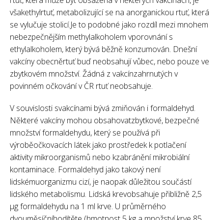
rtuť, která může být obsažena v některých vakcínách, je
všakethylrtuť, metabolizující se na anorganickou rtuť, která
se vylučuje stolicí.Je to podobné jako rozdíl mezi mnohem
nebezpečnějším methylalkoholem vporovnání s
ethylalkoholem, který bývá běžně konzumován. Dnešní
vakcíny obecněrtuť buď neobsahují vůbec, nebo pouze ve
zbytkovém množství. Žádná z vakcínzahrnutých v
povinném očkování v ČR rtuť neobsahuje.
V souvislosti svakcínami bývá zmiňován i formaldehyd.
Některé vakcíny mohou obsahovatzbytkové, bezpečné
množství formaldehydu, který se používá při
výroběočkovacích látek jako prostředek k potlačení
aktivity mikroorganismů nebo kzabránění mikrobiální
kontaminace. Formaldehyd jako takový není
lidskémuorganizmu cizí, je naopak důležitou součástí
lidského metabolismu. Lidská krevobsahuje přibližně 2,5
µg formaldehydu na 1 ml krve. U průměrného
dvouměsíčníhodítěte (hmotnost 5 kg a množství krve 85