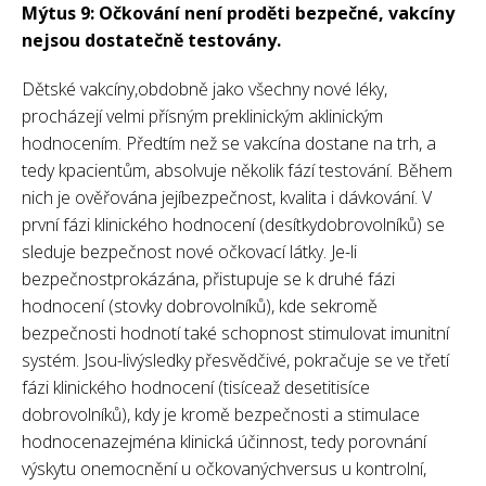
Mýtus 9: Očkování není proděti bezpečné, vakcíny
nejsou dostatečně testovány.
Dětské vakcíny,obdobně jako všechny nové léky,
procházejí velmi přísným preklinickým aklinickým
hodnocením. Předtím než se vakcína dostane na trh, a
tedy kpacientům, absolvuje několik fází testování. Během
nich je ověřována jejíbezpečnost, kvalita i dávkování. V
první fázi klinického hodnocení (desítkydobrovolníků) se
sleduje bezpečnost nové očkovací látky. Je-li
bezpečnostprokázána, přistupuje se k druhé fázi
hodnocení (stovky dobrovolníků), kde sekromě
bezpečnosti hodnotí také schopnost stimulovat imunitní
systém. Jsou-livýsledky přesvědčivé, pokračuje se ve třetí
fázi klinického hodnocení (tisíceaž desetitisíce
dobrovolníků), kdy je kromě bezpečnosti a stimulace
hodnocenazejména klinická účinnost, tedy porovnání
výskytu onemocnění u očkovanýchversus u kontrolní,