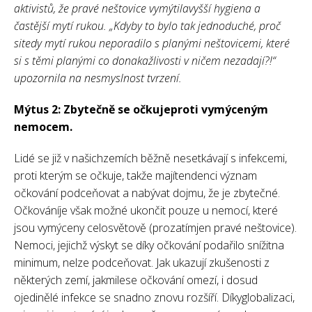
aktivistů, že pravé neštovice vymýtilavyšší hygiena a
častější mytí rukou. „Kdyby to bylo tak jednoduché, proč
sitedy mytí rukou neporadilo s planými neštovicemi, které
si s těmi planými co donakažlivosti v ničem nezadají?!“
upozornila na nesmyslnost tvrzení.
Mýtus 2: Zbytečně se očkujeproti vymýceným
nemocem.
Lidé se již v našichzemích běžně nesetkávají s infekcemi,
proti kterým se očkuje, takže majítendenci význam
očkování podceňovat a nabývat dojmu, že je zbytečné.
Očkováníje však možné ukončit pouze u nemocí, které
jsou vymýceny celosvětově (prozatímjen pravé neštovice).
Nemoci, jejichž výskyt se díky očkování podařilo snížitna
minimum, nelze podceňovat. Jak ukazují zkušenosti z
některých zemí, jakmilese očkování omezí, i dosud
ojedinělé infekce se snadno znovu rozšíří. Díkyglobalizaci,