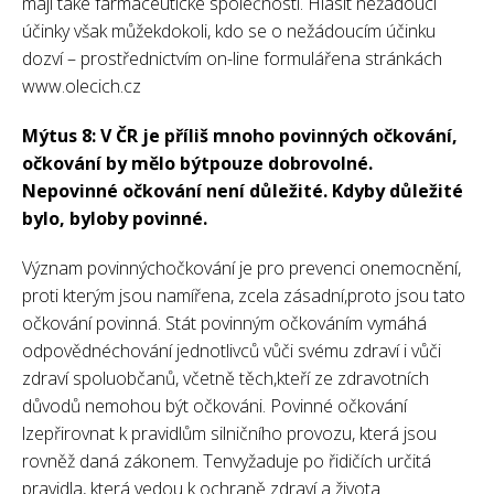
mají také farmaceutické společnosti. Hlásit nežádoucí
účinky však můžekdokoli, kdo se o nežádoucím účinku
dozví – prostřednictvím on-line formulářena stránkách
www.olecich.cz
Mýtus 8: V ČR je příliš mnoho povinných očkování,
očkování by mělo býtpouze dobrovolné.
Nepovinné očkování není důležité. Kdyby důležité
bylo, byloby povinné.
Význam povinnýchočkování je pro prevenci onemocnění,
proti kterým jsou namířena, zcela zásadní,proto jsou tato
očkování povinná. Stát povinným očkováním vymáhá
odpovědnéchování jednotlivců vůči svému zdraví i vůči
zdraví spoluobčanů, včetně těch,kteří ze zdravotních
důvodů nemohou být očkováni. Povinné očkování
lzepřirovnat k pravidlům silničního provozu, která jsou
rovněž daná zákonem. Tenvyžaduje po řidičích určitá
pravidla, která vedou k ochraně zdraví a života