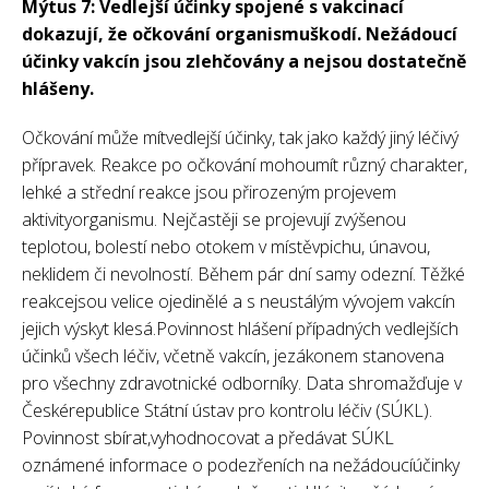
Mýtus 7: Vedlejší účinky spojené s vakcinací
dokazují, že očkování organismuškodí. Nežádoucí
účinky vakcín jsou zlehčovány a nejsou dostatečně
hlášeny.
Očkování může mítvedlejší účinky, tak jako každý jiný léčivý
přípravek. Reakce po očkování mohoumít různý charakter,
lehké a střední reakce jsou přirozeným projevem
aktivityorganismu. Nejčastěji se projevují zvýšenou
teplotou, bolestí nebo otokem v místěvpichu, únavou,
neklidem či nevolností. Během pár dní samy odezní. Těžké
reakcejsou velice ojedinělé a s neustálým vývojem vakcín
jejich výskyt klesá.Povinnost hlášení případných vedlejších
účinků všech léčiv, včetně vakcín, jezákonem stanovena
pro všechny zdravotnické odborníky. Data shromažďuje v
Českérepublice Státní ústav pro kontrolu léčiv (SÚKL).
Povinnost sbírat,vyhodnocovat a předávat SÚKL
oznámené informace o podezřeních na nežádoucíúčinky