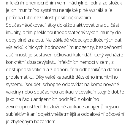
infekčnímonemocněním velmi náchylné. Jedna ze složek
jejich imunitního systému neníještě plně vyzrálá a je
potřeba tuto nezralost posílit očkováním.
Současnéočkovací látky dokážou aktivovat zralou část
imunity, a tím překlenoutnedostatečný výkon imunity do
doby plné zralosti. Na základě vědeckypodložených dat,
výsledků klinických hodnocení imunogenity, bezpečnosti
aúčinnosti je sestaven očkovací kalendář, který vychází z
konkrétní situacevýskytu infekčních nemocí v zemi, z
dostupnosti vakcín a z doporučení odborníkůna danou
problematiku. Díky velké kapacitě dětského imunitního
systému jsouděti schopné odpovídat na kombinované
vakcíny nebo současnou aplikaci vícevakcín stejně dobře
jako na řadu antigenních podnětů z okolního
zevníhoprostředí. Rozložené aplikace antigenů nejsou
subjektivně ani objektivněšetrnější a oddalování očkování
je zbytečným hazardem.