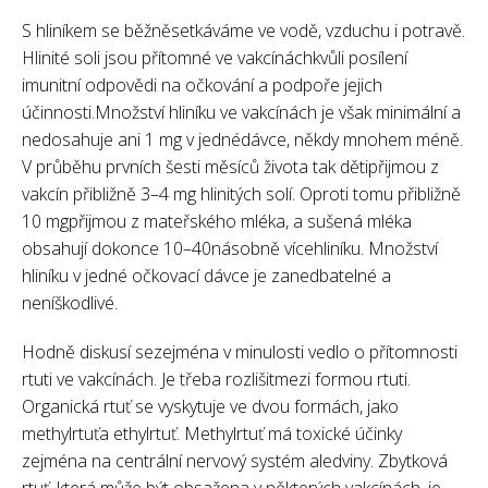
S hliníkem se běžněsetkáváme ve vodě, vzduchu i potravě.
Hlinité soli jsou přítomné ve vakcínáchkvůli posílení
imunitní odpovědi na očkování a podpoře jejich
účinnosti.Množství hliníku ve vakcínách je však minimální a
nedosahuje ani 1 mg v jednédávce, někdy mnohem méně.
V průběhu prvních šesti měsíců života tak dětipřijmou z
vakcín přibližně 3–4 mg hlinitých solí. Oproti tomu přibližně
10 mgpřijmou z mateřského mléka, a sušená mléka
obsahují dokonce 10–40násobně vícehliníku. Množství
hliníku v jedné očkovací dávce je zanedbatelné a
neníškodlivé.
Hodně diskusí sezejména v minulosti vedlo o přítomnosti
rtuti ve vakcínách. Je třeba rozlišitmezi formou rtuti.
Organická rtuť se vyskytuje ve dvou formách, jako
methylrtuťa ethylrtuť. Methylrtuť má toxické účinky
zejména na centrální nervový systém aledviny. Zbytková