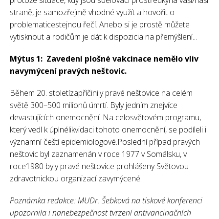
protože situace, kdy jsou sdělovací prostředkyna vaší/naší
straně, je samozřejmě vhodné využít a hovořit o
problematicestejnou řečí. Anebo si je prostě můžete
vytisknout a rodičům je dát k dispozicia na přemýšlení...
Mýtus 1: Zavedení plošné vakcinace nemělo vliv
navymýcení pravých neštovic.
Během 20. stoletízapříčinily pravé neštovice na celém
světě 300–500 milionů úmrtí. Byly jedním znejvíce
devastujících onemocnění. Na celosvětovém programu,
který vedl k úplnélikvidaci tohoto onemocnění, se podíleli i
významní čeští epidemiologové.Poslední případ pravých
neštovic byl zaznamenán v roce 1977 v Somálsku, v
roce1980 byly pravé neštovice prohlášeny Světovou
zdravotnickou organizací zavymýcené.
Poznámka redakce: MUDr. Šebková na tiskové konferenci
upozornila i nanebezpečnost tvrzení antivancinačních