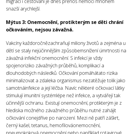
migraci i cestování je dnes přenos nemocí mnohem
snazší arychlejší.
Mýtus 3: Onemocnění, protikterým se děti chrání
očkováním, nejsou závažná.
Vakcíny každoročnězachraňují miliony životů a zejména u
dětí se staly nejúčinnějším způsobemsnížení úmrtnosti na
závažná infekční onemocnění. S infekcí je vždy
spojenoriziko závažných průběhů, komplikací a
dlouhodobých následků. Očkování pomáhátato rizika
minimalizovat a zdaleka organismus nezatěžuje tolik jako
samotnáinfekce a její léčba. Navíc některé očkovací látky
stimulují imunitní systémlépe než infekce, a vytvářejí tak
účinnější ochranu. Existují onemocnění, protikterým je z
hlediska možného závažného průběhu nutné zahájit
očkování conejdříve po narození. Mezi ně patří záškrt,
černý kašel, tetanus, hemofilováonemocnění,
pneumokoková onemocnění nebo například rotavirové