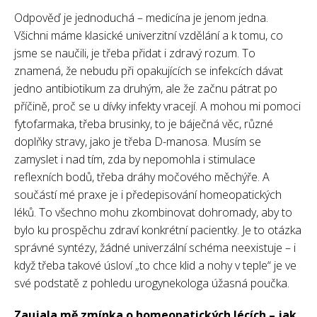
Odpověď je jednoduchá – medicína je jenom jedna.
Všichni máme klasické univerzitní vzdělání a k tomu, co
jsme se naučili, je třeba přidat i zdravý rozum. To
znamená, že nebudu při opakujících se infekcích dávat
jedno antibiotikum za druhým, ale že začnu pátrat po
příčině, proč se u dívky infekty vracejí. A mohou mi pomoci
fytofarmaka, třeba brusinky, to je báječná věc, různé
doplňky stravy, jako je třeba D-manosa. Musím se
zamyslet i nad tím, zda by nepomohla i stimulace
reflexních bodů, třeba dráhy močového měchýře. A
součástí mé praxe je i předepisování homeopatických
léků. To všechno mohu zkombinovat dohromady, aby to
bylo ku prospěchu zdraví konkrétní pacientky. Je to otázka
správné syntézy, žádné univerzální schéma neexistuje – i
když třeba takové úsloví „to chce klid a nohy v teple“ je ve
své podstatě z pohledu urogynekologa úžasná poučka.
Zaujala mě zmínka o homeopatických lécích – jak