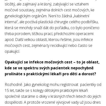
složitý, ale zajímavý a krásný, zabývající se vztahem
močové soustavy, zejména dolních cest močových, ke
gynekologickým orgánům. Není to žádná „kabinetní
interna“, ale poctivá plastická chirurgie celého podbřišku,
která se mnohdy snaží dát do pořádku, co bylo poničeno
třeba porodem, těžkou prací, předchozími operacemi
apod. Další velkou oblastí, kterou řešíme, jsou infekce
močových cest, zejména ty recidivující nebo často se
opakující.
Opakující se infekce močových cest – to je oblast,
kde se ve spektru svých pacientek nepochybně
prolínáte s praktickými lékaři pro děti a dorost?
Rozhodně. Jako gynekolog mohu registrovat pacientky od
15 let, takže se s kolegy dětskými praktickými lékaři
společně staráme o dívky v krásných třech letech do jejich
dospělosti. A protože vrozené vývojové vady už jsou dnes