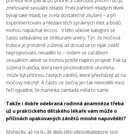
potřeba více pátrat po příčině a zabrousit přitom i do již
zmiňované sexuální oblasti. První partneři mladých dívek
bývají také mladí, ne zcela dostatečně zkušení – a při
experimentování a hledání těch správných míst a bodů
mohou napáchat leccos... V této věkové kategorii se
často setkáváme se strikturami uretry. Tzn. že močová
trubice je primárně zúžená, až dosud se to nijak zvlášť
neprojevovalo, nevadilo to – ovšem se začátkem
sexuálních aktivit se mohou potíže naplno projevit. Pak ta
zúžená trubička, která není plnohodnotně utvořena,
může být příčinou častých zánětů, které přecházejí až na
močový měchýř. A často ze slečny jen tak mimoděk mezi
řečí vypadne, že maminka zamlada měla to samé.
Takže i dobře odebraná rodinná anamnéza třeba
už u praktického dětského lékaře vám může o
příčinách opakovaných zánětů mnohé napovědět?
Mohla by, až na to, že dívky této věkovékategorie sice