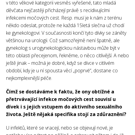
v této věkové kategorii vesměs vyřešené, tato mladá
děvčata nejčastěji přicházejí právě s recidivujícími
infekcemi močových cest. Resp. musí je k nám z terénu
někdo odeslat, protože ne každá 15letá slečna už chodí
ke gynekologovi. V současnosti končí tyto dívky se záněty
většinou na urologii. Což samozřejmě není špatně, ale
gynekolog s urogynekologickou nástavbou může být v
této oblasti přecejenom, řekněme, o něco citlivější. A nebo
ještě jinak – možná je dobré, když se dívce v citlivém
období, kdy je u ní spousta věcí „poprvé“, dostane co
nejkomplexnější péče.
Čímž se dostáváme k faktu, že ony obtížné a
přetrvávající infekce močových cest souvisí u
dívek i s jejich vstupem do aktivního sexuálního
života. Ještě nějaká specifika stojí za zdůraznění?
U infektů, které se vracejí, nebo se objevují nové, je