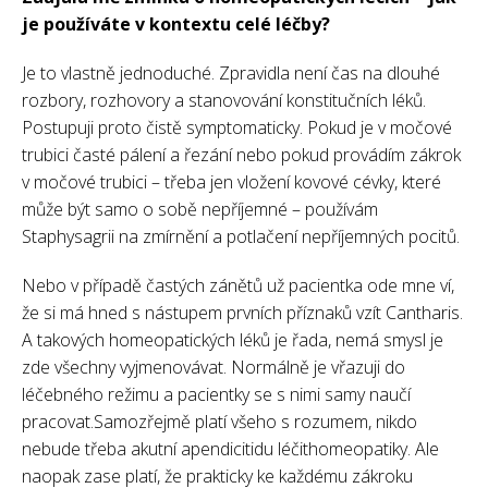
je používáte v kontextu celé léčby?
Je to vlastně jednoduché. Zpravidla není čas na dlouhé
rozbory, rozhovory a stanovování konstitučních léků.
Postupuji proto čistě symptomaticky. Pokud je v močové
trubici časté pálení a řezání nebo pokud provádím zákrok
v močové trubici – třeba jen vložení kovové cévky, které
může být samo o sobě nepříjemné – používám
Staphysagrii na zmírnění a potlačení nepříjemných pocitů.
Nebo v případě častých zánětů už pacientka ode mne ví,
že si má hned s nástupem prvních příznaků vzít Cantharis.
A takových homeopatických léků je řada, nemá smysl je
zde všechny vyjmenovávat. Normálně je vřazuji do
léčebného režimu a pacientky se s nimi samy naučí
pracovat.Samozřejmě platí všeho s rozumem, nikdo
nebude třeba akutní apendicitidu léčithomeopatiky. Ale
naopak zase platí, že prakticky ke každému zákroku