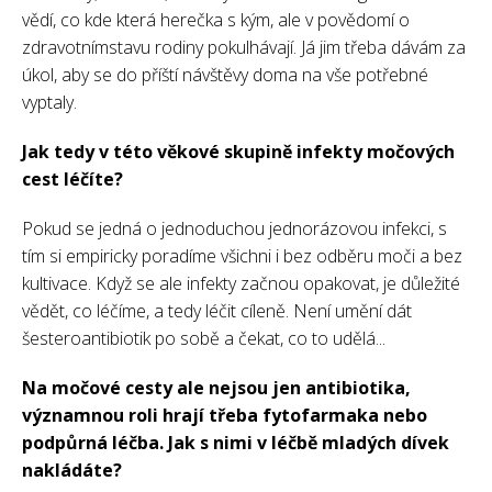
vědí, co kde která herečka s kým, ale v povědomí o
zdravotnímstavu rodiny pokulhávají. Já jim třeba dávám za
úkol, aby se do příští návštěvy doma na vše potřebné
vyptaly.
Jak tedy v této věkové skupině infekty močových
cest léčíte?
Pokud se jedná o jednoduchou jednorázovou infekci, s
tím si empiricky poradíme všichni i bez odběru moči a bez
kultivace. Když se ale infekty začnou opakovat, je důležité
vědět, co léčíme, a tedy léčit cíleně. Není umění dát
šesteroantibiotik po sobě a čekat, co to udělá...
Na močové cesty ale nejsou jen antibiotika,
významnou roli hrají třeba fytofarmaka nebo
podpůrná léčba. Jak s nimi v léčbě mladých dívek
nakládáte?