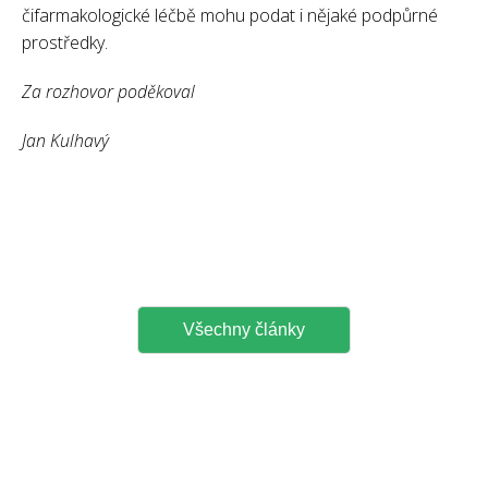
čifarmakologické léčbě mohu podat i nějaké podpůrné
prostředky.
Za rozhovor poděkoval
Jan Kulhavý
Všechny články
DOMŮ
O NÁS
VZDĚLÁVÁNÍ
NEWSLETTER
DOKUMENTY
ODKAZY
KONTAKT
PŘIHLÁSIT K ODBĚRU NEWSLETTERU