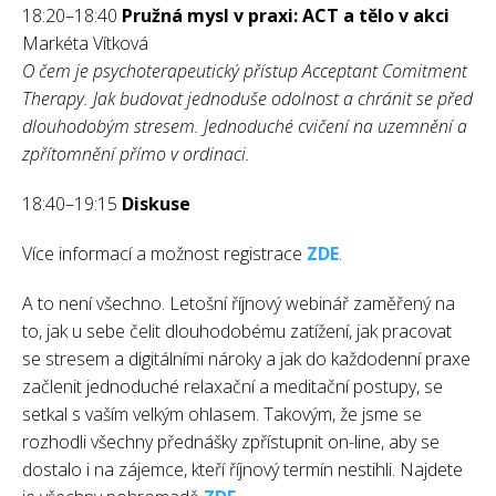
18:20–18:40
Pružná mysl v praxi: ACT a tělo v akci
Markéta Vítková
O čem je psychoterapeutický přístup Acceptant Comitment
Therapy. Jak budovat jednoduše odolnost a chránit se před
dlouhodobým stresem. Jednoduché cvičení na uzemnění a
zpřítomnění přímo v ordinaci.
18:40–19:15
Diskuse
Více informací a možnost registrace
ZDE
.
A to není všechno. Letošní říjnový webinář zaměřený na
to, jak u sebe čelit dlouhodobému zatížení, jak pracovat
se stresem a digitálními nároky a jak do každodenní praxe
začlenit jednoduché relaxační a meditační postupy, se
setkal s vaším velkým ohlasem. Takovým, že jsme se
rozhodli všechny přednášky zpřístupnit on-line, aby se
dostalo i na zájemce, kteří říjnový termín nestihli. Najdete