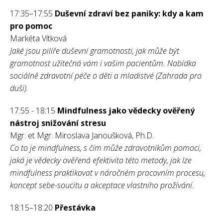
17:35–17:55
Duševní zdraví bez paniky: kdy a kam
pro pomoc
Markéta Vítková
Jaké jsou pilíře duševní gramotnosti, jak může být
gramotnost užitečná vám i vašim pacientům. Nabídka
sociálně zdravotní péče o děti a mladistvé (Zahrada pro
duši).
17:55 - 18:15
Mindfulness jako vědecky ověřený
nástroj snižování stresu
Mgr. et Mgr. Miroslava Janoušková, Ph.D.
Co to je mindfulness, s čím může zdravotníkům pomoci,
jaká je vědecky ověřená efektivita této metody, jak lze
mindfulness praktikovat v náročném pracovním procesu,
koncept sebe-soucitu a akceptace vlastního prožívání.
18:15–18:20
Přestávka