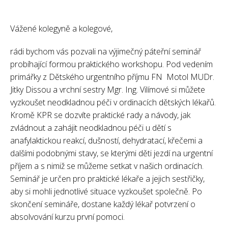
Vážené kolegyně a kolegové,
rádi bychom vás pozvali na výjimečný páteřní seminář
probíhající formou praktického workshopu. Pod vedením
primářky z Dětského urgentního příjmu FN Motol MUDr.
Jitky Dissou a vrchní sestry Mgr. Ing. Vilímové si můžete
vyzkoušet neodkladnou péči v ordinacích dětských lékařů.
Kromě KPR se dozvíte praktické rady a návody, jak
zvládnout a zahájit neodkladnou péči u dětí s
anafylaktickou reakcí, dušností, dehydratací, křečemi a
dalšími podobnými stavy, se kterými děti jezdí na urgentní
příjem a s nimiž se můžeme setkat v našich ordinacích.
Seminář je určen pro praktické lékaře a jejich sestřičky,
aby si mohli jednotlivé situace vyzkoušet společně. Po
skončení semináře, dostane každý lékař potvrzení o
absolvování kurzu první pomoci.