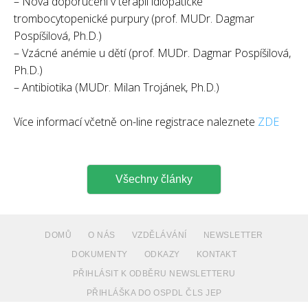
– Nová doporučení v terapii idiopatické
trombocytopenické purpury (prof. MUDr. Dagmar
Pospíšilová, Ph.D.)
– Vzácné anémie u dětí (prof. MUDr. Dagmar Pospíšilová,
Ph.D.)
– Antibiotika (MUDr. Milan Trojánek, Ph.D.)
Více informací včetně on-line registrace naleznete
ZDE
Všechny články
DOMŮ
O NÁS
VZDĚLÁVÁNÍ
NEWSLETTER
DOKUMENTY
ODKAZY
KONTAKT
PŘIHLÁSIT K ODBĚRU NEWSLETTERU
PŘIHLÁŠKA DO OSPDL ČLS JEP