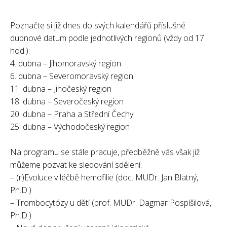
Poznačte si již dnes do svých kalendářů příslušné
dubnové datum podle jednotlivých regionů (vždy od 17
hod.):
4. dubna – Jihomoravský region
6. dubna – Severomoravský region
11. dubna – Jihočeský region
18. dubna – Severočeský region
20. dubna – Praha a Střední Čechy
25. dubna – Východočeský region
Na programu se stále pracuje, předběžně vás však již
můžeme pozvat ke sledování sdělení:
– (r)Evoluce v léčbě hemofilie (doc. MUDr. Jan Blatný,
Ph.D.)
– Trombocytózy u dětí (prof. MUDr. Dagmar Pospíšilová,
Ph.D.)