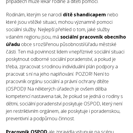
případech může lékař rodině a dítěti pomoci.
Rodinám, kterým se narodí
dítě s handicapem
nebo
které jsou v těžké situaci, mohou významně pomoci
sociální služby. Nejlepší přehled o tom, jaké služby
v daném regionu jsou, má
sociální pracovník obecního
úřadu
obce s rozšířenou působností/úřadu městské
části. Ten má povinnost lidem v nepříznivé sociální situaci
poskytnout odborné sociální poradenství, a pokud je
třeba, zpracovat s rodinou individuální plán podpory a
pracovat s ní na jeho naplňování. POZOR! Není to
pracovník orgánu sociální a právní ochrany dítěte
(OSPOD)! Na některých úřadech je ovšem dělba
kompetencí nastavena tak, že pokud se jedná o rodiny s
dětmi, sociální poradenství poskytuje OSPOD, který není
jen restriktivním orgánem, ale poskytuje i poradenskou,
preventivní a podpůrnou činnost.
Pracovník OSPOD
ale zpravidla vstupuje na scénu,