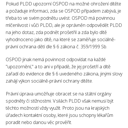
Pokud PLDD upozorní OSPOD na možné ohrožení dítěte
a požaduje informaci, zda se OSPOD případem zabývá, je
třeba to ve svém podnětu uvést. OSPOD má povinnou
mlčenlivost i vůči PLDD, ale je oprávněn odpovědět PLDD
na jeho dotaz, zda podnět prošetřil a zda bylo dítě
vyhodnoceno jako dítě, na které se zaměřuje sociálně-
právní ochrana dětí dle § 6 zákona č. 359/1999 Sb.
OSPOD jinak nemá povinnost odpovídat na každé
"upozornění," a to ani v případě, že jej prošetří a dítě
zařadí do evidence dle § 6 uvedeného zákona, jinými slovy
zahájí výkon sociálně-právní ochrany dítěte.
Právní úprava umožňuje obracet se na státní orgány
s podněty či stížnostmi. V silách PLDD však nemusí být
těchto možností vždy využít. Proto jsou na krajských
úřadech kontaktní osoby, které jsou schopny lékařům
poradit nebo danou věc prověřit.