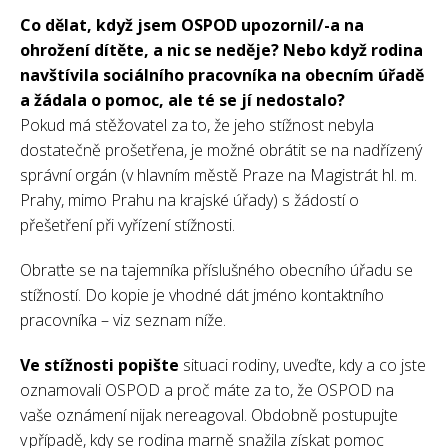
Co dělat, když jsem OSPOD upozornil/-a na
ohrožení dítěte, a nic se neděje? Nebo když rodina
navštívila sociálního pracovníka na obecním úřadě
a žádala o pomoc, ale té se jí nedostalo?
Pokud má stěžovatel za to, že jeho stížnost nebyla
dostatečně prošetřena, je možné obrátit se na nadřízený
správní orgán (v hlavním městě Praze na Magistrát hl. m.
Prahy, mimo Prahu na krajské úřady) s žádostí o
přešetření při vyřízení stížnosti.
Obraťte se na tajemníka příslušného obecního úřadu se
stížností. Do kopie je vhodné dát jméno kontaktního
pracovníka – viz seznam níže.
Ve stížnosti popište
situaci rodiny, uveďte, kdy a co jste
oznamovali OSPOD a proč máte za to, že OSPOD na
vaše oznámení nijak nereagoval. Obdobně postupujte
v případě, kdy se rodina marně snažila získat pomoc