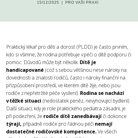
15/12/2025
|
PRO VAŠI PRAXI
Praktický lékař pro děti a dorost (PLDD) je často prvním,
kdo si všimne, že rodina potřebuje v péči o dítě podporu či
pomoc. Důvodů může být několik:
Dítě je
handicapované
(což s sebou většinou nese nároky na
dovednosti a znalosti rodičů, často i nároky finanční na
přizpůsobení prostředí, ve kterém dítě žije, nebo jsou
rodiče z nepřetržité péče vysílení).
Rodina se nachází
v těžké situaci
(nedostatek peněz, nevyhovující bydlení).
Další situací, kdy je role praktického pediatra zásadní, je
při podezření, že
rodiče dítě zanedbávají
či dokonce
týrají,
případně rodiče pro řádnou péči
nemají
dostatečné rodičovské kompetence.
Ve všech