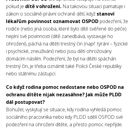
pokud je
dítě v ohrožení.
Na takovou situaci pamatuje i
zákon o sociálně-právní ochraně dětí, když
stanoví
lékařům povinnost oznamovat OSPOD
podezření, že
rodiče (nebo jiná osoba, které bylo dítě svěřené do péče)
neplní své povinnosti (dítě zanedbává, vystavuje ho
ohrožení), páchá na dítěti trestný čin (např. týrání – fyzické
i psychické, zneužívání) nebo jsou děti ohrožovány
domácím násilím. Podezření, že byl na dítěti spáchán
trestný čin, je třeba oznámit také Policii České republiky
nebo státnímu zástupci.
Co když rodina pomoc nedostane nebo OSPOD na
ochranu dítěte nijak nezasáhne? Jak může PLDD
dál postupovat?
Bohužel, vyskytují se situace, kdy rodina vyhledá pomoc
sociálního pracovníka nebo kdy PLDD sdělí OSPOD své
podezření na ohrožení dítěte, a přesto pomoc nepřijde.