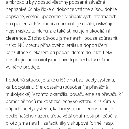
ambroxolu byly dosud všechny popsané závažné
nepříznivé účinky řídké či dokonce vzácné a jsou dobře
popsané, včetně upozornění v příbalových informacích
pro pacienta. Působení ambroxolu je duální, ovlivňuje
nejen viskozitu hlenu, ale také stimuluje mukociliární
clearence. Z toho důvodu jsme navrhli pouze zdůraznit
riziko NÚ v textu příbalového letáku, a doporučení
konzultace s lékařem při podání dětem do 2 let. Léky
obsahující ambroxol jsme navrhli ponechat v režimu
volného prodeje.
Podobná situace je také u léčiv na bázi acetylcysteinu,
karbocysteinu či erdosteinu (působení je převážně
mukolytické). V tomto okamžiku považujeme za převažující
poměr přínosů mukolytické léčby ve vztahu k rizikům. V
případě acetylcysteinu, karbocysteinu a erdosteinu je
podle našeho názoru třeba větší opatrnosti při léčbě, a
proto jsme navrhli zařadit léky v sirupové formě, resp.