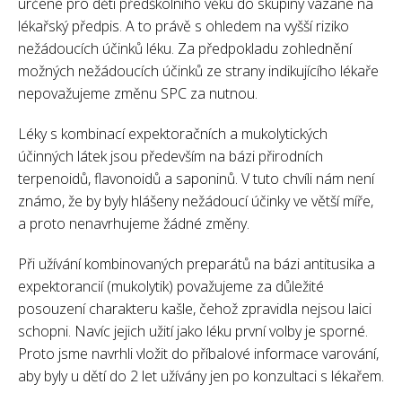
určené pro děti předškolního věku do skupiny vázané na
lékařský předpis. A to právě s ohledem na vyšší riziko
nežádoucích účinků léku. Za předpokladu zohlednění
možných nežádoucích účinků ze strany indikujícího lékaře
nepovažujeme změnu SPC za nutnou.
Léky s kombinací expektoračních a mukolytických
účinných látek jsou především na bázi přirodních
terpenoidů, flavonoidů a saponinů. V tuto chvíli nám není
známo, že by byly hlášeny nežádoucí účinky ve větší míře,
a proto nenavrhujeme žádné změny.
Při užívání kombinovaných preparátů na bázi antitusika a
expektorancií (mukolytik) považujeme za důležité
posouzení charakteru kašle, čehož zpravidla nejsou laici
schopni. Navíc jejich užití jako léku první volby je sporné.
Proto jsme navrhli vložit do příbalové informace varování,
aby byly u dětí do 2 let užívány jen po konzultaci s lékařem.