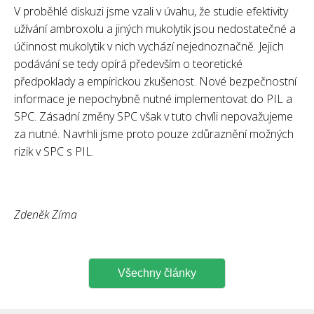
V proběhlé diskuzi jsme vzali v úvahu, že studie efektivity
užívání ambroxolu a jiných mukolytik jsou nedostatečné a
účinnost mukolytik v nich vychází nejednoznačně. Jejich
podávání se tedy opírá především o teoretické
předpoklady a empirickou zkušenost. Nové bezpečnostní
informace je nepochybně nutné implementovat do PIL a
SPC. Zásadní změny SPC však v tuto chvíli nepovažujeme
za nutné. Navrhli jsme proto pouze zdůraznění možných
rizik v SPC s PIL.
Zdeněk Zíma
Všechny články