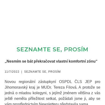
SEZNAMTE SE, PROSÍM
„Nesmím se bát překračovat vlastní komfortní zónu“
11/7/2022
|
SEZNAMTE SE, PROSÍM
Novou regionální zástupkyní OSPDL ČLS JEP pro
Jihomoravský kraj je MUDr. Tereza Filová. A protože se
jedná o mladou kolegyni, s jejímž jménem většina z vás
ještě neměla příležitost setkat, požádali jsme ji, aby se
vám prostřednictvím Newsletteru představila sama.