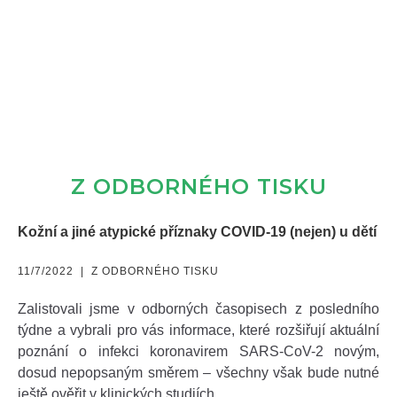
Z ODBORNÉHO TISKU
Kožní a jiné atypické příznaky COVID-19 (nejen) u dětí
11/7/2022
|
Z ODBORNÉHO TISKU
Zalistovali jsme v odborných časopisech z posledního
týdne a vybrali pro vás informace, které rozšiřují aktuální
poznání o infekci koronavirem SARS-CoV-2 novým,
dosud nepopsaným směrem – všechny však bude nutné
ještě ověřit v klinických studiích.