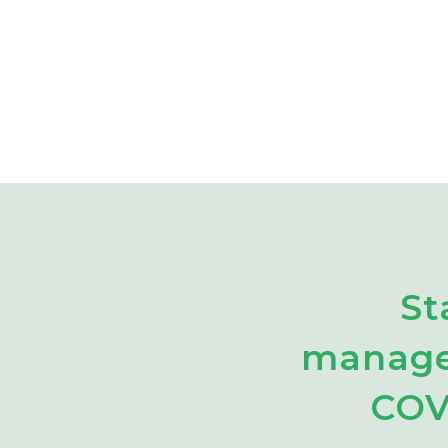
St
manage
COVI