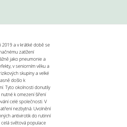
 2019 a v krátké době se
 značnému zatížení
vážně jako pneumonie a
fekty, v seniorním věku a
zikových skupiny a velké
časně došlo k
. Tyto okolnosti donutily
nutné k omezení šíření
ání celé společnosti. V
tření nezbytná. Uvolnění
ých antivirotik do rutinní
y celá světová populace