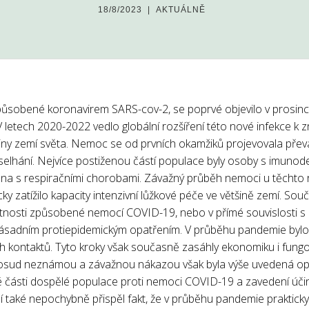
18/8/2023
|
AKTUÁLNĚ
sobené koronavirem SARS-cov-2, se poprvé objevilo v prosinci
 V letech 2020-2022 vedlo globální rozšíření této nové infekce k
iny zemí světa. Nemoc se od prvních okamžiků projevovala pře
selhání. Nejvíce postiženou částí populace byly osoby s imunode
na s respiračními chorobami. Závažný průběh nemoci u těchto ri
ky zatížilo kapacity intenzivní lůžkové péče ve většině zemí. Sou
osti způsobené nemocí COVID-19, nebo v přímé souvislosti s ní
zásadním protiepidemickým opatřením. V průběhu pandemie bylo 
h kontaktů. Tyto kroky však současně zasáhly ekonomiku i fungov
dosud neznámou a závažnou nákazou však byla výše uvedená opa
é části dospělé populace proti nemoci COVID-19 a zavedení účinn
ění také nepochybně přispěl fakt, že v průběhu pandemie praktick