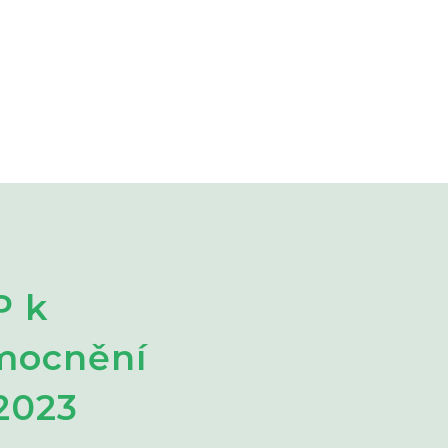
P k
mocnění
 2023