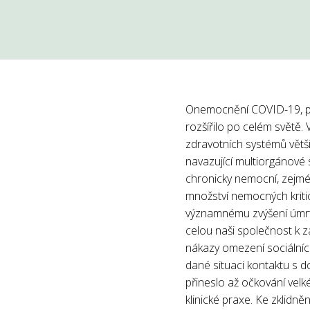
Onemocnění COVID-19, pů
rozšířilo po celém světě.
zdravotních systémů větš
navazující multiorgánové 
chronicky nemocní, zejmé
množství nemocných kritic
významnému zvýšení úmrtn
celou naši společnost k 
nákazy omezení sociálníc
dané situaci kontaktu s 
přineslo až očkování velk
klinické praxe. Ke zklidn