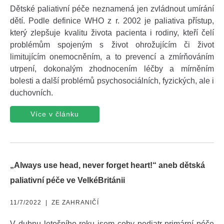
Dětské paliativní péče neznamená jen zvládnout umírání
dětí. Podle definice WHO z r. 2002 je paliativa přístup,
který zlepšuje kvalitu života pacienta i rodiny, kteří čelí
problémům spojeným s život ohrožujícím či život
limitujícím onemocněním, a to prevencí a zmírňováním
utrpení, dokonalým zhodnocením léčby a mírněním
bolesti a další problémů psychosociálních, fyzických, ale i
duchovních.
Více v článku
„Always use head, never forget heart!“ aneb dětská
paliativní péče ve VelkéBritánii
11/7/2022
|
ZE ZAHRANIČÍ
V dubnu letošního roku jsem coby pediatr primární péče